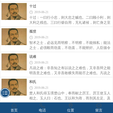
夜，令狸执鼠，皆用其能，上乃无事。上有所长，事
强，八曰四方。 何谓同床？曰：贵夫人，爱孺
十过
乃不方。矜而好能，下之所欺：辩惠好生，下因其
子，便僻好色，此人主之所惑也。托于燕处之虞，乘
2019-06-21
材。上下易用，国故不治。 用一之道，以名为
醉饱之时，而求其所欲，此必听之术也。为人臣者内
首，名正物定，名倚物徒。故圣人执一以静，使名自
事之以金玉，使惑其主，此之谓同床。二曰在旁。何
十过：一曰行小忠，则大忠之贼也。二曰顾小利，则
命
谓在谤？曰：优笑侏儒，左右近习，此人主未命而唯
大利之残也。三曰行僻自用，无礼诸候，则亡身之至
唯，未使而诺诺，先意承旨，观貌察色以先主心者
也。四曰不务听治而好五音，则穷身之事也。五曰贪
孤愤
也。此皆俱进俱退，皆应皆对，一辞同轨以移主心者
愎喜利，则灭国杀身之本也。六曰耽于女乐，不顾国
2019-06-21
也。为人臣者内事之以金玉玩好，外为之行不法，使
政，则亡国之祸也。七曰离内远游而忽于谏士，则危
之化其主，此之谓在旁。三曰父兄。何谓父兄？曰
身之道也。八曰过而不听于忠臣，而独行其意，则灭
智术之士，必远见而明察，不明察，不能烛私；能法
高名为人笑之始也。九曰内不量力，外恃诸候，则削
之士，必强毅而劲直，不劲直，不能矫奸。人臣循令
国之患也。十曰国小无礼，不用谏臣，则绝世之势
而从事，案法而治官，非谓重人也。重人也者，无令
说难
也。 奚谓小忠？昔者楚共王与晋厉公战于鄢陵，
而擅为，亏法以利私，耗国以便家，力能得其君，此
2019-06-21
楚师败，而共王伤其目。酣战之时，司马之反渴而求
所为重人也。智术之士明察，听用，且烛重人之阴
饮，竖谷阳操觞酒而进之。子反曰：嘻！，退，
情；能法之直到劲直，听用，矫重人之奸行。故智术
凡说之难：非吾知之有以说之之难也，又非吾辩之能
能法之士用，则贵重之臣必在绳之外矣。是智法之士
明吾意之难也，又非吾敢横失而能尽之难也。凡说之
与当涂之人，不可两存之仇也。 当涂之人擅事
难：在知所说之心，可以吾说当之。所说出于为名高
和氏
要，则外内为之用矣。是以诸候不因，则事不应，故
者也，而说之以厚利，则见下节而遇卑贱，必弃远
2019-06-21
敌国为之讼；百官不因，则业不进，故群臣为之用；
矣。所说出于厚利者也，而说之以名高，则见无心而
郎中不因，则不得近主，故左右为之匿；学士不因
远事情，必不收矣。所说阴为厚利而显为名高者也，
楚人和氏得玉璞楚山中，奉而献之厉王。厉王使玉人
而说之以名高，则阳收其身而实疏之；说之以厚利，
相之。玉人曰：石也。王以和为诳，而刖其左足。及
则阴用其言显弃其身矣。此不可不察也。 夫事以
厉王薨，武王即位。和又奉其璞而献之武王。武王使
奸劫弑臣
密成，语以泄败。未必其身泄之也，而语及所匿之
玉人相之。又曰：石也。王又以和为诳，而刖其右
首页
电话
位置
留言