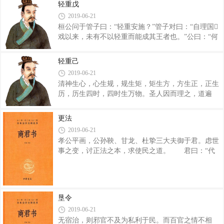
里，兼霸之壤三百有余里，?罩詈疃劝倮铮汉Ｗ幽姓
轻重戊
数已具，管子西见天子曰：“弊邑之君欲率诸侯而朝
叨绕呤铮舸嗽蛉缧刂贡郏壑
2019-06-21
先王之庙，观于周室。请以令使天下诸侯朝先王之
桓公问于管子曰：“轻重安施？”管子对曰：“自理国
庙，观于周室者，不得不以彤弓石璧。不以彤弓石璧
戏以来，未有不以轻重而能成其王者也。”公曰：“何
者，不得入朝。”天子许之曰：“诺。”号令于天下。天
谓？”管子对曰：“虙戏作，造六?c以迎阴阳，作九九
下诸侯载黄金珠玉五谷文采布泉输齐以收石璧。石璧
之数以合天道，而天下化之。神农作，树五谷淇山之
流而之天下，天下财物流而之齐。故国八岁而无籍，
轻重己
阳，九州之民乃知谷食，而天下化之。黄帝作，钻燧
阴里之谋也。 菁茅谋 桓公曰：“
2019-06-21
生火，以熟荤臊，民食之无兹胃之病，而天下化之。
清神生心，心生规，规生矩，矩生方，方生正，正生
黄帝之王，童山竭泽。有虞之王，烧曾薮，斩群害，
历，历生四时，四时生万物。圣人因而理之，道遍
以为民利，封土为社，置木为闾，始民知礼也。当是
矣。 以冬日至始，数四十六日，冬尽而春始。天
其时，民无愠恶不服，而天下化之。夏人之王，外凿
子东出其国四十六里而坛，服青而絻青，搢玉总，带
二十虻,韘十七湛，疏三江，凿五湖，道四泾之水，以
更法
玉监，朝诸侯卿大夫列士，循千百姓，号曰祭日，牺
商九州之高，以治九薮，民乃知城郭
2019-06-21
牲以鱼。发出令曰：“生而勿杀，赏而勿罚，罪狱勿
孝公平画，公孙鞅、甘龙、杜挚三大夫御于君。虑世
断，以待期年。”教民樵室钻鐩，墐灶泄井，所以寿
事之变，讨正法之本，求使民之道。 君曰：“代
民也。耟、耒、耨、怀、鉊、鈶、叉、橿、权渠、繉
立不忘社稷，君之道也；错法务明主长，臣之行也。
紲，所以御春夏之事也，必具。教民为酒食，所以为
今吾欲变法以治，更礼以教百姓，恐天下之议我
孝敬也。民生而无父母谓之孤子；无妻无子，谓之老
也。” 公孙鞅曰：“臣闻之：‘疑行无成，疑事无
鳏；无夫无子，谓之老寡。此三人者，皆就官而
功。‘君亟定变法之虑，殆无顾天下之议之也。且夫
垦令
有高人之行者，固见负于世；有独知之虑者，必见骜
2019-06-21
于民。语曰：’愚者暗于成事，知者见于未萌。民不
无宿治，则邪官不及为私利于民。而百官之情不相
可与虑始，而可与乐成。郭偃之法曰：‘论至德者不