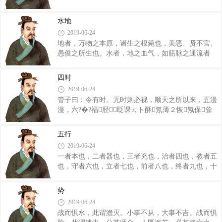
不取。上之随天，其次随人。人不倡不和，天不始不
于心，耳目端，知远之证。能专乎？能一乎？能毋卜
随。故其言也不废，其事也不随。 原始计实，本
筮而知凶吉乎？能止乎？能已乎？能毋问于人而自得
水地
其所生。知其象则索其形，缘其理则知其情，索其端
之于己乎？故曰，思之。思之不得，鬼神教之
2019-06-24
则知其名。故苞物众者，莫大于天地；化物多者，莫
地者，万物之本原，诸生之根菀也，美恶、贤不官、
多于日月；民之所急，莫急于水火。然而，天不为一
愚俊之所生也。水者，地之血气，如筋脉之通流者
物在其时，明君圣人亦不为一人枉其法。天行其所行
也。故曰：水，具材也。 何以知其然也？曰：夫
而万物被其利，圣人亦行其所行而百姓被其利。是故
水淖弱以清，而好洒人之恶，仁也；视之黑而白，精
万物均、既夸众百姓平矣。是以圣人之治也，静身以
四时
也；量之不可使概，至满而止，正也；唯无不流，至
待之，物至而名自治之。正名自治之，奇身名
2019-06-24
平而止，义也；人皆赴高，己独赴下，卑也。卑也
管子曰：令有时。无时则必视，顺天之所以来，五漫
者，道之室，王者之器也，而水以为都居。 准也
漫，六?�?福胫眨课ㄊト酥氖薄２恢氖保耸
者，五量之宗也；素也者，五色之质也；淡也者，五
Ч２恢骞戎剩夷寺贰９侍煸恍琶鳎卦恍攀ィ
味之中也。是以水者，万物之准也，诸生之淡也，违
氖痹徽Ｆ渫跣琶魇ィ涑寄苏：我灾渫踔琶餍攀
非得失之质也，是以无不满，无不居也，集于天地而
五行
ヒ玻吭唬荷魇鼓芏铺胖Ｊ鼓苤矫鳎胖绞ァＰ
藏于万物，产于金石，集于诸生，故曰水神。集于
2019-06-24
琶魇フ撸允芴焐汀Ｊ共荒芪�?福�?付舱撸允芴
一者本也，二者器也，三者充也，治者四也，教者五
旎觥Ｊ枪噬霞墒露蠊Γ蛎袷陆永投荒薄Ｉ霞
也，守者六也，立者七也，前者八也，终者九也，十
Χ蛭讼抡咧保松险呓尽Ｊ枪室跹粽撸斓刂
者然后具五官于六府也，五声于六律也。 六月日
罄硪玻凰氖闭撸跹糁缶玻恍痰抡撸氖敝弦病Ｐ
至，是故人有六多，六多所以街天地也。天道以九
痰潞嫌谑痹蛏＃钤蛏觥！ ∪辉虼合那锒涡校
势
制，地理以八制，人道以六制。以天为父，以地为
2019-06-24
母，以开乎万物，以总一统。通乎九制、六府、三
战而惧水，此谓澹灭。小事不从，大事不吉。战而惧
充，而为明天子。修槩水上，以待乎天堇；反五藏，