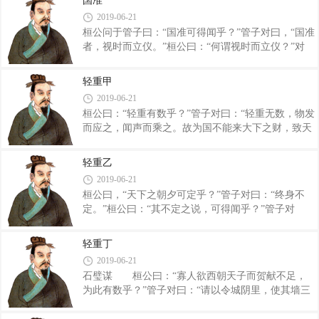
国准
烧山林，破增薮，焚沛泽，逐禽兽，实以益人，然后
之策，坐起之费时也。黄帝问于伯高曰：‘吾欲
2019-06-21
天下可得而牧也。至于尧舜之王，所以化海内者，北
桓公问于管子曰：“国准可得闻乎？”管子对曰，“国准
用禺氏之玉，南贵江汉之珠，其胜禽兽之仇，以大夫
者，视时而立仪。”桓公曰：“何谓视时而立仪？”对
随之。”桓公曰：“何谓也？”管子对曰：“令：‘诸侯之
曰：“黄帝之王，谨逃其爪牙。有虞之王，枯泽童
子将委质者，皆以双武之皮，卿大夫豹饰，列大夫豹
山。夏后之王，烧增薮，焚沛泽，不益民之利。殷人
幨。’大夫散其邑粟与其财物以市虎豹之皮，故山林
轻重甲
之王，诸侯无牛马之牢，不利其器。周人之王，官能
之人刺其猛兽若从亲戚之仇，此君冕服�
2019-06-21
以备物。五家之数殊而用一也。” 桓公曰：“然则
桓公曰：“轻重有数乎？”管子对曰：“轻重无数，物发
五家之数，籍何者为善也？”管子对曰：“烧山林，破
而应之，闻声而乘之。故为国不能来大下之财，致天
增薮，焚沛泽，猛兽众也。童山竭泽者，君智不足
下之民，则国不可成。”桓公曰：“何谓来天下之
也。烧增薮，焚沛泽，不益民利，逃械器，闭智能
财？”管子对曰：“昔者桀之时，女乐三万人，端譟
者，辅己者也。诸侯无牛马之牢，不利其器者，曰淫
轻重乙
晨，乐闻于三衢，是无不服文绣衣裳者。伊尹以薄之
器而壹民心者也。以人御人，逃戈刃，高
2019-06-21
游女工文绣篡组，一纯得粟百钟于桀之国。夫桀之国
桓公曰，“天下之朝夕可定乎？”管子对曰：“终身不
者，天子之国也，桀无天下忧，饰妇女钟鼓之乐，故
定。”桓公曰：“其不定之说，可得闻乎？”管子对
伊尹得其粟而夺之流。此之谓来天下之财。”桓公
曰：“地之东西二万八千里，南北二万六千里。天子
曰：“何谓致天下之民？”管子对曰：“请使州有一掌，
中而立，国之四面，面万有余里。民之入正籍者亦万
里有积五窌。民无以与正籍者予之长假，死而不葬者
轻重丁
有余里。故有百倍之力而不至者，有十倍之力而不至
予之长度。饥者得食，寒者得衣，死者得
2019-06-21
者，有倪而是者。则远者疏，疾怨上。边境诸侯受君
石璧谋 桓公曰：“寡人欲西朝天子而贺献不足，
之怨民，与之为善，缺然不朝，是无子塞其涂。熟谷
为此有数乎？”管子对曰：“请以令城阴里，使其墙三
者去，天下之可得而霸？”桓公曰：“行事奈何？”管子
重而门九袭。因使玉人刻石而为璧，尺者万泉，八寸
对曰：“请与之立壤列天下之旁，天子中立，地方千
者八千，七寸者七千，珪中四千，瑗中五百。”璧之