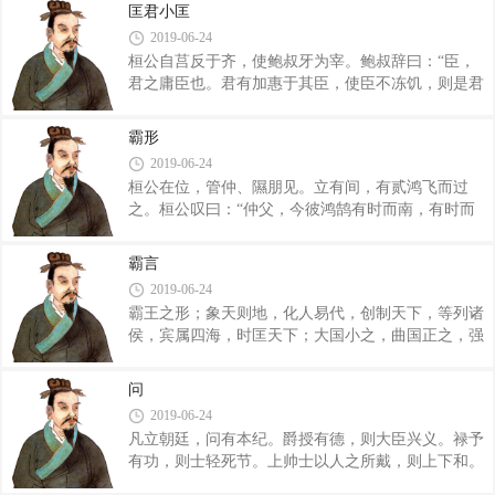
下。壤可以为粟，木可以为货。粟尽则有生，货散则
也，去一焉，则必不立矣。吾观小白，必不为后
匡君小匡
有聚。君人者，名之为贵，财安可有？”管仲曰：“此
矣。”管仲曰，“不然也。夫国人憎恶纠之母，以
2019-06-24
君之明也。”公曰：“民办军事矣，则可乎？”对
桓公自莒反于齐，使鲍叔牙为宰。鲍叔辞曰：“臣，
曰：“不可，甲兵未足也。请薄刑罚，以厚甲兵。”于
君之庸臣也。君有加惠于其臣，使臣不冻饥，则是君
是死罪不杀，刑罪不罚，使以甲兵赎。死罪以犀甲一
之赐也。若必治国家，则非臣之所能也，其唯管夷吾
戟，刑罚以胁盾一戟，过罚以金军，无所计而讼者，
乎。臣之所不如管夷吾者五：宽惠爱民，臣不如也；
成以束矢。公曰：“甲兵既足矣，吾欲诛大国之不道
霸形
治国不失秉，臣不如也；忠信可结于诸侯，臣不如
者，可乎？”对曰：“爱四封之内，而后可
2019-06-24
也；制礼义可法于四方，臣不如也；介胃执枹，立于
桓公在位，管仲、隰朋见。立有间，有贰鸿飞而过
军门，使百姓皆加勇，臣不如也。夫管仲，民之父母
之。桓公叹曰：“仲父，今彼鸿鹄有时而南，有时而
也，将欲治其子，不可弃其父母。”公曰：“管夷吾亲
北，有时而往，有时而来，四方无远，所欲至而至
射寡人，中钩，殆于死，今乃用之，可乎？”鲍叔
焉，非唯有羽翼之故，是以能通其意于天下乎？”管
曰：“彼为其君动也，君若宥而反之，其为君亦犹是
霸言
仲、隰朋不对。桓公曰：“二子何故不对？”管子对
也。”公曰：“然则为之奈何？”鲍叔曰：“君�
2019-06-24
曰：“君有霸王之心，而夷吾非霸王之臣也，是以不
霸王之形；象天则地，化人易代，创制天下，等列诸
敢对。”桓公曰：“仲父胡为然？盍不当言，寡人其有
侯，宾属四海，时匡天下；大国小之，曲国正之，强
乡乎？？寡人之有仲父也，犹飞鸿之有羽翼也，若济
国弱之，重国轻之；乱国并之，暴工残之：僇其罪，
大水有舟楫也。仲父不一言教寡人，寡人之有耳，将
卑其列，维其民，然后王之。夫丰国之谓霸，兼正之
安闻道而得度哉。”管子对曰：“君若将欲霸王举大事
问
国之谓王。夫王者有所独明。德共者不取也，道同者
乎？则必从其本事矣。”桓公变躬迁席，拱手
2019-06-24
不王也。夫争天下者，以威易危暴，王之常也。君人
凡立朝廷，问有本纪。爵授有德，则大臣兴义。禄予
者有道，霸王者有时。国修而邻国无道，霸王之资
有功，则士轻死节。上帅士以人之所戴，则上下和。
也。夫国之存也，邻国有焉；国之亡也，邻国有焉。
授事以能，则人上功。审刑当罪，则人不易讼。无乱
邻国有事，邻国得焉；邻国有事，邻国亡焉。天下有