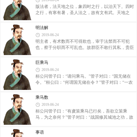
2019-06-24
爱之说，则视天下之民如其民，视国如吾国。如是则
版法者，法天地之位，象四时之行，以治天下。四时
无并兼攘夺之心，无覆军败将之事。然则射御勇力之
之行，有寒有暑，圣人法之，故有文有武。天地之
士不厚禄，覆军杀将之臣不贵爵，如是则射御勇力之
位，有前有后，有左有右，圣人法之，以建经纪。春
士出在外矣。我能毋攻人可也，不能令人毋攻我。彼
生于左，秋杀于右；夏长于前，冬藏于后。生长之
求地而予之，非吾所欲也，不予而与战，必不胜也。
明法解
事，文也；收藏之事，武也。是故文事在左，武事在
彼以教士，我以驱众；彼以良将，我以无能
2019-06-24
右，圣人法之，以行法令，以治事理。凡法事者，操
明主者，有术数而不可得欺也，审于法禁而不可犯
持不可以不正，操持不正则听治不公；听治不公则治
也，察于分职而不可乱也。故群臣不敢行其私，贵臣
不尽理，事不尽应。治不尽理，则疏远微贱者无所
不得蔽贱，近者不得塞远，孤寡老弱不失其（所）
告；事不尽应，则功利不尽举。功利不尽举则国贫，
职，竟内明辨而不相逾越。此之谓治国。故《明法》
疏远微贱者无所告则下饶。故臼：“凡将立事，正彼
巨乘马
曰：“所谓治国者，主道明也。” 明主者，上之所
天植。” 天植者，心也。天棺正，则不私近亲
2019-06-24
以一民使下也。私术者，下之所以侵上乱主也。故法
桓公问管子曰：“请问乘马。”管子对曰：“国无储在
废而私行，则人主孤特而独立，人臣群党而成朋。如
令。”桓公曰：“何谓国无储在令？”管子对曰：“一农
此则主弱而臣强，此之谓乱国。故《明法》曰：“所
之量壤百亩也，春事二十五日之内。”桓公曰：“何谓
谓乱国者，臣术胜也。” 明主在上位，有必治之
春事二十五日之内？”管子对曰：“日至六十日而阳冻
势，则群臣不敢为非。是故群臣之不敢欺主者，非爱
乘马数
释，七十〔五〕日而阴冻释。阴冻释而秇稷，百日不
主也，以畏主之威势也；百姓之争用，非以爱主
2019-06-24
秇稷，故春事二十五日之内耳也。今君立扶台、五衢
桓公问管子曰：“有虞策乘马已行矣，吾欲立策乘
之众皆作。君过春而不止，民失其二十五日，则五衢
马，为之奈何？”管子对曰：“战国修其城池之功，故
之内阻弃之地也。起一人之繇，百亩不举；起十人之
其国常失其地用。王国则以时行也。”桓公曰：“何谓
繇，千亩不举；起百人之繇，万亩不举；起千人之
以时行？”管子对曰：“出准之令，守地用人策，故开
繇，十万亩不举。春已失二十五日，而尚有起夏作，
事语
阖皆在上，无求于民。” “霸国守分，上分下游于