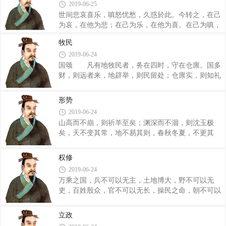
2019-06-25
必执法诛之，此於民无厚也。尧舜位为天子，而丹朱
商均为布衣，此於子无厚也。周公诛管蔡，此於弟无
世间悲哀喜乐，嗔怒忧愁，久惑於此。今转之，在己
厚也。推而言之，何厚之有？循名责实，君之事也；
为哀，在他为悲；在己为乐，在他为喜。在己为嗔，
奉法宣令，臣之职也。下不得自擅，上操其柄而不理
在他为怒；在己为愁，在他为忧。在己若扶之与携，
牧民
者，未之有也。君有三累，臣有四责。何谓三累？惟
谢之与议。故之与古，诺之与已，相去千里也。夫言
2019-06-24
亲所信，一累；以名取士，二累；近故亲疏，三累。
之术，与智者言，依於博；与博者言，依於辩；与辩
何谓四责？受重赏而无功，工责；居大位而不
者言，依於安；与贵言者，依於势；与富者言，依於
国颂 凡有地牧民者，务在四时，守在仓廪。国多
豪；与贫者言，依於利；与勇者言，依於敢；与愚者
财，则远者来，地辟举，则民留处；仓廪实，则知礼
言，依於说。此言之术也。不困，在早图，不穷，在
节；衣食足，则知荣辱；上服度，则六亲固。四维
早稼。非所宜言，勿言，以避其口；非所宣为，勿
张，则君令行。故省刑之要，在禁文巧，守国之度，
形势
为，以避其危；非所宜取，勿取，以避其咎；非所宜
在饰四维，顺民之经，在明鬼神，只山川，敬宗庙，
2019-06-24
争，勿争，以避其声。一声而非，驷马勿追，一
恭祖旧。不务天时，则财不生；不务地利，则仓廪不
山高而不崩，则祈羊至矣；渊深而不涸，则沈玉极
盈；野芜旷，则民乃菅，上无量，则民乃妄。文巧不
矣，天不变其常，地不易其则，春秋冬夏，不更其
禁，则民乃淫，不璋两原，则刑乃繁。不明鬼神，则
节，古今一也。蛟龙得水，而神可立也；虎豹得幽，
陋民不悟；不只山川，则威令不闻；不敬宗庙，则民
而威可载也。风雨无乡，而怨怒不及也。贵有以行
乃上校；不恭祖旧，则孝悌不备；四维不张，国乃灭
权修
令，贱有以忘卑，寿夭贫富，无徒归也。 衔命
亡。 四维 国有四维，一维绝则倾，二维
2019-06-24
者，君之尊也。受辞者，名之鉉也。上无事，则民自
万乘之国，兵不可以无主，土地博大，野不可以无
试。抱蜀不言，而庙堂既修。槛鹄锵锵，唯民歌之。
吏，百姓殷众，官不可以无长，操民之命，朝不可以
济济多士，殷民化之，纣之失也。飞蓬之问，不在所
无政。 地博而国贫者，野不辟也，民众而兵弱
宾；燕雀之集，道行不顾。牺牷圭璧，不足以飨鬼
者，民无取也。故末产不禁，则野不辟。赏罚不信，
神。主功有素，宝币奚为？羿之道，非射也；造父之
立政
则民无取。野不辟，民无取，外不可以应敌，内不可
术，非驭也；奚仲之巧，非斫削也。召远者使无为