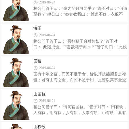
是春失其地，夏失其苗，秋起繇而无
2019-06-24
分之间而用足。王国守始，国用一不足则加一焉，国
桓公问管子曰：“事之至数可闻乎？”管子对曰：“何谓
用二不足则加二焉，国用三不足则加三焉，国用四不
至数？”桓公曰：“秦奢教我曰：‘帷盖不修，衣服不
足则加四焉，国用五不足则加五焉，国用六不足则加
众，则女事不泰。俎豆之礼不致牲，诸侯太牢，大夫
六焉，国用七不足则加七焉，国用八不足则加八焉，
少牢，不若此，则六畜不育。非高其台榭，美其宫
国用九不足则加九焉，国用十不足则加十焉。人君之
海王
室，则群材不散。’此言何如？”管子曰：“非数
守高下，岁藏三分，十年则必有五年之
2019-06-24
也。”桓公曰：“何谓非数？”管子对曰：“此定壤之数
桓公问于管子曰：“吾欲藉于台雉何如？”管子对
也。彼天子之制，壤方千里，齐诸侯方百里，负海子
曰：“此毁成也。”“吾欲藉于树木？”管子对曰：“此伐
七十里，男五十里，若胸臂之相使也。故准徐疾、赢
生也。”“吾欲藉于六畜？”管子对曰：“此杀生
不足，虽在下也，不为君忧。彼壤狭而欲举与大国争
也。”“吾欲藉于人，何如？”管子对曰：“此隐情
者，农夫寒耕暑耘，力归于上，女勤于缉绩徽织，功
国蓄
也。”桓公曰：“然则吾何以为国？”管子对曰：“唯官
归于府者，非怨民心伤民意也，非有积
2019-06-24
山海为可耳。” 桓公曰：“何谓官山海？”管子对
国有十年之蓄，而民不足于食，皆以其技能望君之禄
曰：“海王之国，谨正盐策。”桓公曰：“何谓正盐
也；君有山海之金，而民不足于用，是皆以其事业交
策？”管子对曰：“十口之家十人食盐，百口之家百人
接于君上也。故人君挟其食，守其用，据有余而制不
食盐。终月，大男食盐五升少半，大女食盐三升少
足，故民无不累于上也。五谷食米，民之司命也；黄
半，吾子食盐二升少半，此其大历也。盐百升而釜。
山国轨
金刀币，民之通施也。故善者执其通施以御其司命，
令盐之重升加分强，釜五十也；升加
2019-06-24
故民力可得而尽也。 夫民者亲信而死利，海内皆
桓公问管子曰：“请问官国轨。”管子对曰：“田有轨，
然。民予则喜，夺则怒，民情皆然。先王知其然，故
人有轨，用有轨，乡有轨，人事有轨，币有轨，县有
见予之形，不见夺之理。故民爱可洽于上也。租籍
轨，国有轨。不通于轨数而欲为国，不可。” 桓
者，所以强求也：租税者，所虑而请也。王霸之君去
公曰，“行轨数奈何？”对曰，“某乡田若干？人事之准
其所以强求，废其所虑而请，故天下乐从也。 利
山权数