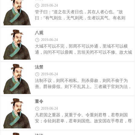
仪，若觉卧，若晦明，若敖之在尧也。毋访于佞，毋
下谄谀。其士民贵武勇而贱得利。其庶人好耕
2019-06-24
蓄于谄，毋育于凶，毋监于谗，不正广其荒，不用其
管子曰：“道之在天者日也，其在人者心也。”故
区区，鸟飞准绳，讂充末衡，易政利民，毋犯其凶，
曰：“有气则生，无气则死，生者以其气。有名则
毋迩其求，而远其忧；高为其居，危颠莫之救。可浅
治，无名则乱，治者以其名。”枢言曰：“爱之利之，
可深，可浮可沉，可曲可直，可言可默。天不一时，
益之安之。”四者道之出。 帝王者用之而天下治
地不一利；人不一事，可正而视；定而履，深而□，
八观
矣。帝王者，审所先所后，先民与地，则得矣。先贵
夫天地一险一易，若鼓之有楟，擿挡则击。天地
2019-06-24
与骄，则失矣。是故先王慎贵在所先所后。人主不可
大城不可以不完，郭周不可以外通，里域不可以横
以不慎贵，不可以不慎民，不可以不慎富，慎贵在举
通，闾闬不可以毋阖，宫垣关闭不可以不修。故大城
贤，慎民在置官，慎富在务地。故人主之卑尊轻重，
不完，则乱贼之人谋；郭周外通，则奸遁逾越者作；
在此三者，不可不慎。国有宝有器有用，城郭险阻蓄
里域横通，则攘夺窃盗者不止；闾闬无阖，外内交
藏，宝也。圣智，器也。 珠玉，末用也。先王重
法禁
通，则男女无别；宫垣不备，关闭不固，虽有良货，
其宝器，而轻其末用。故能为天下生而不死者二
2019-06-24
不能守也。故形势不得力非，则奸邪之人悫愿；禁罚
法制不议，则民不相私。刑杀毋赦，则民不偷于为
威严，则简慢之人整齐；宪令著明，则蛮夷之人不敢
善。爵禄毋假。则下不乱其上。三者藏于官则为法，
犯；赏庆信必，则有功者劝；教训习俗者众，则君民
施于国则成俗，其余不?櫠我印！ 【贾迷蛞牵虬
化变而不自知也。是故明君在上位，刑省罚寡，非可
俟偈仄浞āＩ厦鞒缕渲疲蛳陆曰崞涠纫印＞闷湟且
刑而不刑，非可罪而不罪也；明君者，闭其门，塞其
重令
膊灰唬蛳轮斗ǘ⑺嚼碚弑囟嘁印Ｊ且匀擞闷渌剑
涂，?m其迹，使民毋由接于淫非之地，是以民之道
2019-06-24
仙现疲榔渌牛氏掠牍倭蟹ǎ嫌刖滞９抑＃
凡君国之重器，莫重于令。令重则君尊，君尊则国
刈源耸家印Ｎ粽呤ネ踔纹涿褚膊蝗唬仙现ㄖ普撸
安；令轻则君卑，君卑则国危。故安国在乎尊君，尊
馗阂猿堋２坪癫┗荩运角子诿裾撸哉印Ｂ夜
君在乎行令，行令在乎严罚。罚严令行，则百吏皆
溃坠＃蜕晚в诩赫撸ネ踔病Ｊネ跫乳猓苤
恐；罚不严，令不行，则百吏皆喜。故明君察于治民
咚ィ硕荒苤⒕溃晕荆虼蟪�