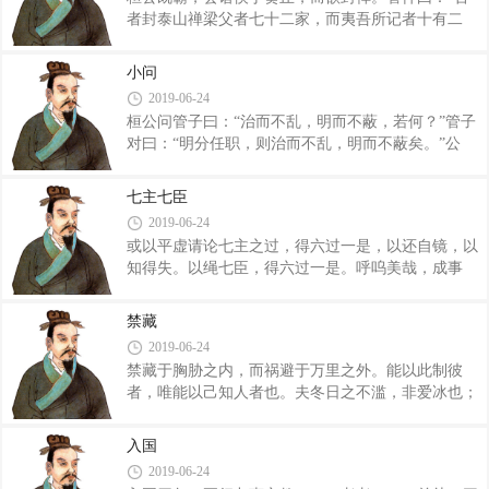
盈，自生自成。其所以失之，必以忧乐喜怒欲利。能
者封泰山禅梁父者七十二家，而夷吾所记者十有二
去忧乐喜怒欲利，心乃反济。彼心之情，利安以宁，
焉。昔无怀氏封泰山，禅云云；羲封泰山，禅云
勿烦勿乱，和乃自成。折折乎如在于侧，忽忽乎如将
云；神农封泰山，禅云云；炎帝封泰山，禅云云；黄
不得，渺渺乎如穷无极。此稽不远，日用其德。
小问
帝封泰山，禅亭亭；颛顼封泰山，禅云云；帝喾封泰
夫道者，所以充形也，而人不能固。其往不复，其
2019-06-24
山，禅云云；尧封泰山，禅云云；舜封泰山，禅云
桓公问管子曰：“治而不乱，明而不蔽，若何？”管子
云；禹封泰山，禅会稽；汤封泰山，禅云云；周成王
对曰：“明分任职，则治而不乱，明而不蔽矣。”公
封泰山，禅社首。皆受命然后得封禅。”桓公曰：“寡
曰：“请问富国奈何？”管子对曰：“力地而动于时，则
人北伐山戎，过孤竹；西伐大夏，涉流沙，束马悬
国必富矣。”公又问曰：“吾欲行广仁大义，以利天
车，上卑耳之山；南伐至召陵，登熊耳山以望江汉。
七主七臣
下，奚为而可？”管子对曰：“诛暴禁非，存亡继绝，
兵车之会三，而乘车之会六，九合诸侯，一匡天下，
2019-06-24
而赦无罪，则仁广而义大矣。”公曰：“吾闻之也，夫
或以平虚请论七主之过，得六过一是，以还自镜，以
诛暴禁非，而赦无罪者，必有战胜之器、攻取之数，
知得失。以绳七臣，得六过一是。呼呜美哉，成事
而后能诛暴禁非，而赦无罪。”公曰：“请问战胜之
疾。 申主：任势守数以为常，周听近远以续明。
器？”管子对曰：“选天下之豪杰，致天下之精材，来
皆要审则法令固，赏罚必则下服度。不备待而得和，
天下之良工，则有战胜之器矣。”公曰：“攻取之数何
禁藏
则民反素也。故主虞而安，吏肃而严，民朴而亲，官
如？”管子对曰：“毁其备，
2019-06-24
无邪吏，朝无奸臣，下无侵争，世无刑民。 惠
禁藏于胸胁之内，而祸避于万里之外。能以此制彼
主：丰赏厚赐以竭藏，赦奸纵过以伤法。藏竭则主权
者，唯能以己知人者也。夫冬日之不滥，非爱冰也；
衰，法伤则奸门闿。故曰：泰则反败矣。 侵主：
夏日之不炀，非爱火也，为不适于身便于体也。夫明
好恶反法以自伤，喜决难知以塞明。从狙而好小察，
王不美宫室，非喜小也；不听钟鼓，非恶乐也，为其
事无常而法令申曳。不悟，则国失势。 芒主：目
入国
伤于本事，而妨于教也。故先慎于己而后彼，官亦慎
伸五色，耳常五声，四邻不计，司声不听，则臣下
2019-06-24
内而后外，民亦务本而去末。 居民于其所乐，事