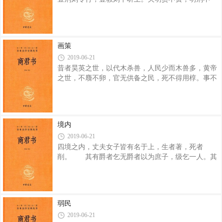
戮，明教不变，而民知于民务，国无异俗。 明赏
足以生其民也，似有过秦民之不足以实其土也，
之犹至于无赏也，明刑之犹至于无刑也，明教之犹至
于无教也。 所谓壹赏者，利禄官爵抟出于兵，无
有异施也。夫固知愚、贵贱、勇怯、贤不肖，皆尽其
画策
胸臆之知，竭其股肱之力，出死而为上用也；天下豪
2019-06-21
杰贤良从之如流水；是故兵无敌而今行于天下。万乘
昔者昊英之世，以代木杀兽，人民少而木兽多，黄帝
之国不敢苏其兵中原；千乘之国不敢捍城。万乘之
之世，不麛不卵，官无供备之民，死不得用椁。事不
国，若有苏其兵中原者，战将覆其军；千乘之国，若
同，皆王者，时异也。神农之世，男耕而食，妇织而
有捍城者，攻将凌其城。战必覆人之军，攻必凌人
衣；刑政不用而治，甲兵不起而王。神农既没，以强
胜弱，以众暴寡，故黄帝作为君臣上下之义、义子兄
弟之礼、夫妇妃匹之合，内行刀锯，外用甲兵。故时
境内
变也。由此观之，神农非高于黄帝也，然其名尊者，
2019-06-21
以适于时也。故以战去战，虽战可也；以杀去杀，虽
四境之内，丈夫女子皆有名于上，生者著，死者
杀可也；以刑去刑，虽重刑可也。 昔之能制天下
削。 其有爵者乞无爵者以为庶子，级乞一人。其
者，必先制其民者也；能胜强敌者，必先胜其民者
无役事也，其庶子役其大夫月六日；其役事也，随而
也。故胜民之本在制民，若治于金、陶于土也。
养之军。 爵自一级已下至小夫，命曰校、徒、
操，出公；爵自二级已上至不更，命曰卒。其战也，
五人来簿为伍，一人羽而轻其四人，能人得一首则
弱民
复。夫劳爵，其县过三日有不致士大夫劳爵，能。五
2019-06-21
人一屯长，百人一将。其战，百将、屯长不得，斩