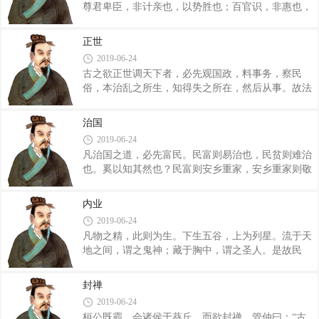
尊君卑臣，非计亲也，以势胜也；百官识，非惠也，
体，便形躯，养寿命，垂拱而天下治。是敌人主有能
刑罚必也。故君臣共道则乱，专授则失。夫国有四
用其道者，不事心，不劳意，不动力，而土地自辟，
亡：令求不出谓之灭，出而道留谓之拥，下情求不上
囷仓自实，蓄积自多，甲兵自强，群臣无诈伪，百官
正世
通谓之塞，下情上而道止谓之侵。故夫灭、侵、塞、
无奸邪，奇术技艺之人莫敢高言孟行以过其情、以�
2019-06-24
拥之所生，从法之不立也。是故先王之治国也，不淫
古之欲正世调天下者，必先观国政，料事务，察民
意于法之外，不为惠于法之内也。动无非法者，所以
俗，本治乱之所生，知得失之所在，然后从事。故法
禁过而外私也。威不两错，政不二门。以法治国则举
可立而治可行。 夫万民不和，国家不安，失非在
错而已。是故有法度之制者，不可巧以诈伪；有权衡
上，则过在下。今使人君行逆不修道，诛杀不以理，
之称者，不可欺以轻重；有寻丈之数者，不可差以长
治国
重赋敛，竭民财，急使令，罢民力，财竭则不能毋侵
短。今主释法以誉进能，则臣离上而下比周矣；
2019-06-24
夺，力罢则不能毋堕倪。民已侵夺、堕倪，因以法随
凡治国之道，必先富民。民富则易治也，民贫则难治
而诛之，则是诛罚重而乱愈起。夫民劳苦困不足，则
也。奚以知其然也？民富则安乡重家，安乡重家则敬
简禁而轻罪，如此则失在上，失在上而上不变，则万
上畏罪，敬上畏罪则易治也。民贫则危乡轻家，危乡
民无所托其命。今人主轻刑政，宽百姓，薄赋敛，缓
轻家则敢凌上犯禁，凌上犯禁则难治也。故治国常
使令，然民淫躁行私而不从制，饰智任诈，负力而
内业
富，而乱国常贫。是以善为国者，必先富民，然后治
争，则是过在下。过在下，人君不廉而变，则暴人
2019-06-24
之。 昔者，七十九代之君，法制不一，号令不
凡物之精，此则为生。下生五谷，上为列星。流于天
同，然俱王天下者，何也？必国富而粟多也。夫富国
地之间，谓之鬼神；藏于胸中，谓之圣人。是故民
多粟生于农，故先王贵之。凡为国之急者，必先禁末
气，杲乎如登于天，杳乎如入于渊，淖乎如在于海，
作文巧，末作文巧禁则民无所游食，民无所游食则必
卒乎如在于己。是故此气也，不可止以力，而可安以
农。民事农则田垦，田垦则粟多，粟多则国富。国富
封禅
德；不可呼以声，而可迎以音。敬守勿失，是谓成
者兵强，兵强者战胜，战胜者地广。是以先王知众
2019-06-24
德，德成而智出，万物果得。 凡心之刑，自充自
桓公既霸，会诸侯于葵丘，而欲封禅。管仲曰：“古