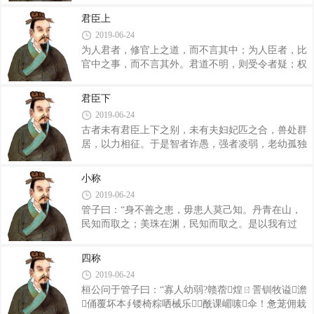
以兵，禁辟民必以刑。然则兵者外以诛暴，内以禁
也，其前行多修矣。武王非于甲子之朝而后胜也，其
邪。故兵者尊主安国之经也，不可废也。若夫世主则
君臣上
前政多善矣。故小征千里遍知之，筑堵之墙，十人之
不然。外不以兵，而欲诛暴，则地必亏矣。内不以
2019-06-24
聚，日五闲之。大征遍知天下。日一闲之。散金财，
为人君者，修官上之道，而不言其中；为人臣者，比
用聪明也，故善用兵者，无沟垒而有耳目。兵不呼
官中之事，而不言其外。君道不明，则受令者疑；权
儆，不茍聚，不妄行，不强进，呼儆则敌人戒。茍聚
度不一，则修义者惑。民有疑惑贰豫之心而上不能
则众不用。妄行则群卒困，强进则锐士挫，故凡用兵
匡，则百姓之与间，犹揭表而令之止也。是故能象其
者，攻坚则�?乘瑕则神，攻坚则瑕者坚乘瑕则坚者
君臣下
道于国家，加之于百姓，而足以饰官化下者，明君
瑕。故坚其坚者，瑕其瑕者。屠牛坦朝解九牛，而刀
2019-06-24
也。能上尽言于主，下致力于民，而足以修义从令
可
古者未有君臣上下之别，未有夫妇妃匹之合，兽处群
者，忠臣也。上惠其道，下敦其业，上下相希，若望
居，以力相征。于是智者诈愚，强者凌弱，老幼孤独
参表，则邪者可知也。 吏啬夫任事，人啬夫任
不得其所。故智者假众力以禁强虐，而暴人止。为民
教。教在百姓，论在不挠，赏在信诚，体之以君臣，
兴利除害，正民之德，而民师之。是故道术德行，出
其诚也以守战。如此，则人啬夫之事究矣。吏啬夫尽
小称
于贤人。其从义理兆形于民心，则民反道矣。名物
有訾程事律，论法辟、衡权、斗斛、文劾，不以私
2019-06-24
处，违是非之分，则赏罚行矣。上下设，民生体，而
论，
管子曰：“身不善之患，毋患人莫己知。丹青在山，
国都立矣。是故国之所以为国者，民体以为国；君之
民知而取之；美珠在渊，民知而取之。是以我有过
所以为君者，赏罚以为君。 致赏则匮，致罚则
为，而民毋过命。民之观也察矣，不可遁逃以为不
虐。财匮而令虐，所以失其民也。是故明君审居处之
善。故我有善，则立誉我；我有过，则立毁我。当民
教，而民可使居治、战胜、守固者也。夫赏重，则上
四称
之毁誉也，则莫归问于家矣，故先王畏民。操名从
不给也；罚虐，则下不信也。是故明君饰食饮吊伤
2019-06-24
人，无不强也；操名去人，无不弱也。虽有天子诸
桓公问于管子曰：“寡人幼弱?赣蓿煌ㄖ詈钏牧谥澹
侯，民皆操名而去之，则捐其地而走矣，故先王畏
俑覆坏本∮镂椅粽哂械乐酰课嵋嗉伞！惫茏佣栽
民。在于身者孰为利？气与目为利。圣人得利而托