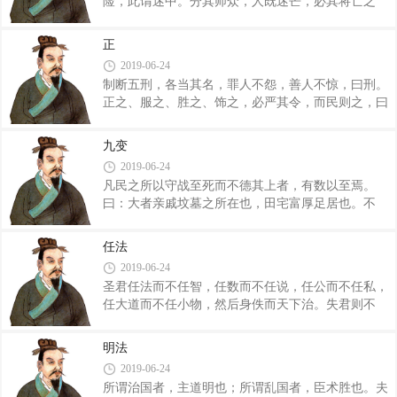
险，此谓迷中。分其师众，人既迷芒，必其将亡之
以视不亲；治祀之下，以观地位；货曋神庐，合于精
道。 动静者比于死，动作者比于丑，动信者比于
气。已合而有常，有常而有经。审合其声，修十二
距，动诎者比于避。夫静与作，时以为主人，时以为
钟，以律人情。人情已得，万物有极，然后有
正
客，贵得度。知静之修，居而自利；知作之从，每动
德。 故通乎阳气，所以事天也，经纬日月，用之
2019-06-24
有功。故曰，无为者帝，其此之谓矣。 逆节萌
于民。通�
制断五刑，各当其名，罪人不怨，善人不惊，曰刑。
生，天地未形，先为之政，其事乃不成，缪受其刑。
正之、服之、胜之、饰之，必严其令，而民则之，曰
天因人，圣人因天。天时不作勿为客，人事不起勿为
政。如四时之不貣，如垦辰之不变，如宵如昼，如阴
始。慕和其众，以修天地之从。人先生之，天地刑
如阳，如日月之明，曰法。爱之、生之、养之、成
之，圣人成之，则与天同极。正静不争，动作不贰，
九变
之，利民不德，天下亲之，曰德。无德无怨，无好无
素质不留，与地同极。未得天极，则隐于德；已得天
2019-06-24
恶，万物崇一，阴阳同度，曰道，刑以弊之，政以命
凡民之所以守战至死而不德其上者，有数以至焉。
之，法以遏之，德以养之，道以明之。刑以弊之，毋
曰：大者亲戚坟墓之所在也，田宅富厚足居也。不
失民命；令之以终其欲，明之毋径；遏之以绝其志
然，则州县乡党与宗族足怀乐也。不然，则上之教
意，毋使民幸；养之以化其恶，必自身始；明之以察
训、习俗，慈爱之于民也厚，无所往而得之。不然，
其生，必修其理。致刑，其民庸心以蔽；致政，其民
任法
则山林泽谷之利足生也。不然，则地形险阻，易守而
服信以听；致德，其民和平以静；致道，其民付而
2019-06-24
难攻也。不然，则罚严而可畏也。不然，则赏明而足
圣君任法而不任智，任数而不任说，任公而不任私，
劝也。不然，则有深怨于敌人也。不然，则有厚功干
任大道而不任小物，然后身佚而天下治。失君则不
上也。此民之所以守战至死而不德其上者也。 今
然，合法而任智，故民舍事而好誉；舍数而任说，故
恃不信之人，而求以智；用不守之民，而欲以固；将
民舍实而好言；舍公而好私，故民离法而妄行；舍大
不战之卒，而幸以胜，此兵之三暗也。译文：凡人民
明法
道而任小物，故上劳烦，百姓迷惑，而国家不治。圣
之所以守战至死而不对君主自居有德，这是有必然原
2019-06-24
君则不然，守道要，处佚乐，驰骋弋猎，钟鼓竽瑟，
所谓治国者，主道明也；所谓乱国者，臣术胜也。夫
宫中之乐，无禁圉也。不思不虑，不忧不图，利身