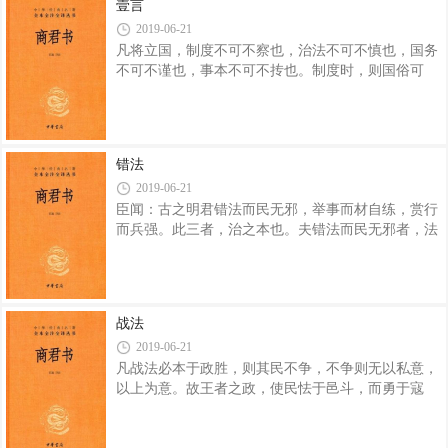
壹言
出为道。民众而无制，久而相出为道，则有乱。故圣
2019-06-21
人承之，作为土地、货财、男女之分。分定而无制，
凡将立国，制度不可不察也，治法不可不慎也，国务
不可，故立禁；禁立而莫之司，不可，故立官；官设
不可不谨也，事本不可不抟也。制度时，则国俗可
而莫之一，不可，故立君。既立君，则上贤废而贵贵
化，而民从制；治法明，则官无邪；国务壹，则民应
立矣。然则上世亲亲而爱私，中世上贤而说仁，
用；事本抟，则民喜农而乐战。夫圣人之立法、化
俗，而使民朝夕从事于农也，不可不变也。夫民之从
事死制也，以上之设荣名、置赏罚之明也，不用辩说
错法
私门而功立矣。故民之喜农而乐战也，见上之尊农战
2019-06-21
之士，而下辩说技艺之民，而贱游学之人也。故民壹
臣闻：古之明君错法而民无邪，举事而材自练，赏行
务，其家必富，而身显于国。上开公利而塞私门，以
而兵强。此三者，治之本也。夫错法而民无邪者，法
致民力；私劳不显于国，私门不请于君。若此，而功
明而民利之也。举事而材自练者，功分明；功分明，
臣劝，则上令行而荒草辟，淫民止而奸无萌。治国
则民尽力；民尽力，则材自练。行赏而兵强者，爵禄
之谓也。爵禄者，兵之实也。是故人君之出爵禄也，
道明。道明，则国日强；道幽，则国日削。故爵禄之
战法
所道，存亡之机也。夫削国亡主非无爵禄也，其所道
2019-06-21
过也。 三王五霸，其所道不过爵禄，而功相万
凡战法必本于政胜，则其民不争，不争则无以私意，
者，其所道明也。是以明君之使其臣也，用必出于其
以上为意。故王者之政，使民怯于邑斗，而勇于寇
劳，赏必加于其功。功赏明，则民竞于功。为国而能
战。民习以力攻难，故轻死。 见敌如溃，溃而不
使其民尽力以竞于功，则兵必强矣。 同列而
止，则免。故兵法：“大战胜，逐北无过十里。小战