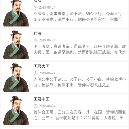
法法
之本，本莫要于令。故曰：亏令者死，益令者死，不
2019-06-24
行令者死，留令者死，不从令者死。五者死而无赦，
不法法，则事毋常；法不法，则令不行。令而不行，
唯令是视。故曰：令重而下恐。 为上者不明，令
则令不法也；法而不行，则修令者不审也；审而不
出虽自上，而论可与不可者在下。夫倍上令以为威，
行，则赏罚轻也；重而不行，则赏罚不信也；信而不
则行恣于己以为私，百吏奚不喜之有？且夫令出虽自
行，则不以身先之也。故曰：禁胜于身，则令行于民
上，而论可与不可者在下，是威下系于民也。威下系
兵法
矣。 闻贤而不举，殆；闻善而不索，殆；见能而
于民，而求上之毋危，不可得也。令出而留者无罪
2019-06-24
不使，殆；亲人而不固，殆；同谋而离，殆；危人而
明一者皇，察道者帝，通德者王，谋得兵胜者霸。故
不能，殆；废人而复起，殆；可而不为，殆；足而不
夫兵，虽非备道至德也，然而所以辅王成霸。今代之
施，殆；几而不密，殆。人主不周密，则正言直行之
用兵者不然，不知兵权者也。故举兵之日而境内贫，
士危；正言直行之士危，则人主孤而毋内；人主孤而
战不必胜，胜则多死，得地而国败。此四者，用兵之
毋内，则人臣党而成群。使人主孤而毋内、人臣党而
匡君大匡
祸者也。四祸其国而无不危矣。 大度之书曰：举
成群者，此非人臣之罪也，人主之过也。 民
2019-06-24
兵之日而境内不贫，战而必胜，胜而不死，得地而国
齐僖公生公子诸儿、公子纠、公子小白。使鲍叔傅小
不败。为此四者若何？举兵之日而境内不贫者，计数
白，鲍叔辞，称疾不出。管仲与召忽往见之，
得也。战而必胜者，法度审也。胜而不死者，教器备
曰：“何故不出？”鲍叔曰：“先人有言曰：‘知子奠若
利，而敌不敢校也。得地而国不败者，因其民也。因
父，知臣莫若君。’今君知臣不肖也，是以使贱臣傅
其民，则号制有发也。教器备利，则有制也。法度
匡君中匡
小白也。贱臣知弃矣。”召忽曰：“子固辞，无出，吾
审，则有守也。计数得，则有明也。治众有数，
2019-06-24
权任子以死亡，必免子。”鲍叔曰：“子如是，何不免
管仲会国用，三分二在宾客，其一在国，管仲惧而复
之有乎？”管仲曰：“不可。持社稷宗庙者，不让事，
之。公曰：“吾子犹如是乎？四邻宾客，入者说，出
不广闲。将有国者未可知也。子其出乎。”召忽
者誉，光名满天下。入者不说，出者不誉，污名满天
曰：“不可。吾三人者之于齐国也，譬之犹鼎之有足