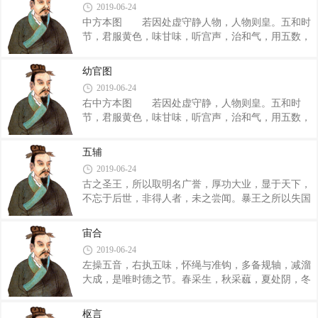
⒎ā⒒�
2019-06-24
以显之，富禄有功以劝之，爵贵有名以休之。兼爱无
中方本图 若因处虚守静人物，人物则皇。五和时
遗，是谓君心。必先顺教，万民乡风。旦暮利之，众
节，君服黄色，味甘味，听宫声，治和气，用五数，
乃胜任。取人以己，成事以质。审用财，慎施报，察
饮于黄后之井，以倮兽之火爨，藏温濡，行敺养，坦
称量；故用财不可以嗇，用力不可以苦。用财嗇则
气修通，凡物开静，形生理。常至命，尊贤授德，则
费，用力苦则劳。民不足，令乃辱。民苦殃，令不
幼官图
帝。身仁行义，服忠用信，则王。审谋章礼，选士利
行。施报不得，祸乃始昌。祸昌不寤，民乃自图。�
2019-06-24
械，则霸。定生处死，谨贤修伍，则众。信赏审罚，
右中方本图 若因处虚守静，人物则皇。五和时
爵材禄能，则强。计凡付终，务本饬末，则富。明法
节，君服黄色，味甘味，听宫声，治和气，用五数，
审数，立常备能，则治。同异分官，则安。 通之
饮于黄后之井，以倮兽之火爨。藏漫濡，行驱养，坦
以道，畜之以惠，亲之以仁，养之以义，报之以德，
气修通。凡物开静，形生理。 常至命，尊贤授德
结之以信，接之以礼，和之以乐，期之以事，攻之以
五辅
则帝；身仁行义，服忠用信则王；审谋章礼，选士利
官，发之以力，威之以诚。一举而上下得终，�
2019-06-24
械则霸；定生处死，谨贤修伍则众；信赏审罚，爵材
古之圣王，所以取明名广誉，厚功大业，显于天下，
禄能则强；计凡付终，务本饰末则富；明法审数，立
不忘于后世，非得人者，未之尝闻。暴王之所以失国
常备能则治；同异分官则安。 通之以道，畜之以
家，危社稷，覆宗庙，灭于天下，非失人者，未之尝
惠，亲之以仁，养之以义，报之以德，结之以信，接
闻。今有士之君，皆处欲安，动欲威，战欲胜，守欲
之以礼，和之以乐，期之以事，攻之以言，发之以
宙合
固，大者欲王天下，小者欲霸诸侯。而不务得人，是
力，威之以诚。一举而上下得终，再举而民无不从
2019-06-24
以小者兵挫而地削，大者身死而国亡，故曰：人不可
左操五音，右执五味，怀绳与准钩，多备规轴，减溜
不务也。此天下之极也。 曰：然则得人之道，莫
大成，是唯时德之节。春采生，秋采蓏，夏处阴，冬
如利之。利之之道，莫如教之以政，故善为政者，田
处阳，大贤之德长。明乃哲，哲乃明，奋乃苓，明哲
畴垦而国邑实，朝廷闲而官府治，公法行而私曲止，
乃大行，毒而无怒，怨而无言，欲而无谋。大揆度
仓廪实而囹圄空，贤人进而奸民退，其君子上中正而
枢言