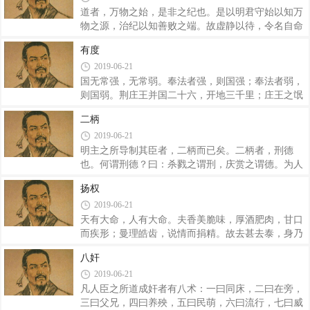
诵。此臣非之所以难言而重患也。 故度量虽
子之害也；群臣之太富，君主之败也。将相之管主而
道者，万物之始，是非之纪也。是以明君守始以知万
隆家，此君人者所外也。万物莫如身之至贵也，位之
物之源，治纪以知善败之端。故虚静以待，令名自命
至尊也，主威之重，主势之隆也。此四美者，不求诸
也，令事自定也。虚则知实之情，静则知动者正。有
有度
外，不请于人，议之而得之矣。故曰：人主不能用其
言者自为名，有事者自为形，形名参同，君乃无事
2019-06-21
富，则终于外也。此君人者之所识也。 昔者纣之
焉，归之其情。故曰：君无见其所欲，君见其所欲，
亡，周之卑，皆从诸候之博大也；晋也分也，
臣自将雕琢；君无见其意，君见其意，臣将自表异。
国无常强，无常弱。奉法者强，则国强；奉法者弱，
故曰：去好去恶，臣乃见素；去旧去智，臣乃自备。
则国弱。荆庄王并国二十六，开地三千里；庄王之氓
故有智而不以虑，使万物知其处；有贤而不以行，观
社稷也，而荆以亡。齐桓公并国三十，启地三千里；
二柄
臣下之所因；有勇而不以怒，使群臣尽其武。是故去
桓公之氓社稷也，而齐以亡。燕襄王以河为境，以蓟
2019-06-21
智而有明，去贤而有功，去勇而有强。君臣守职，百
为国，袭涿、方城，残齐，平中山，有燕者重，无燕
官有常，因能而使之，是谓习常。故曰：寂乎其
者轻；襄王之氓社稷也，而燕以亡。魏安�?王攻燕
明主之所导制其臣者，二柄而已矣。二柄者，刑德
救赵，取地河东；攻尽陶、魏之地；加兵于齐，私平
也。何谓刑德？曰：杀戮之谓刑，庆赏之谓德。为人
陆之都；攻韩拔管，胜于淇下；睢阳之事，荆军老而
臣者畏诛罚而利庆赏，故人主自用其刑德，则群臣畏
扬权
走；蔡、召陵之事，荆军破；兵四布于天下，威行于
其威而归其利矣。故世之奸臣则不然，所恶，则能得
2019-06-21
冠带之国；安�?王死而魏以亡。故有荆庄、齐桓
之其主而罪之；所爱，则能得之其主而赏之；今人主
公，则荆、齐可以霸；有燕襄、魏安�?，则燕、魏
非使赏罚之威利出于已也，听其臣而行其赏罚，则一
天有大命，人有大命。夫香美脆味，厚酒肥肉，甘口
可
国之人皆畏其臣而易其君，归其臣而去其君矣。此人
而疾形；曼理皓齿，说情而捐精。故去甚去泰，身乃
主失刑德之患也。夫虎之所以能服狗者，爪牙也。使
无害。权不欲见，素无为也。事在四方，要在中央。
八奸
虎释其爪牙而使狗用之，则虎反服于狗矣。人主者，
圣人执要，四方来效。虚而待之，彼自以之。四海既
2019-06-21
以刑德制臣者也。今君人者释其刑德而使臣用之，则
藏，道阴见阳。左右既立，开门而当。勿变勿易，与
君反制于臣矣。故田常上请爵禄而行之群臣，下
二俱行。行之不已，是谓履理也。 夫物者有所
凡人臣之所道成奸者有八术：一曰同床，二曰在旁，
宜，材者有所施，各处其宜，故上下无为。使鸡司
三曰父兄，四曰养殃，五曰民萌，六曰流行，七曰威