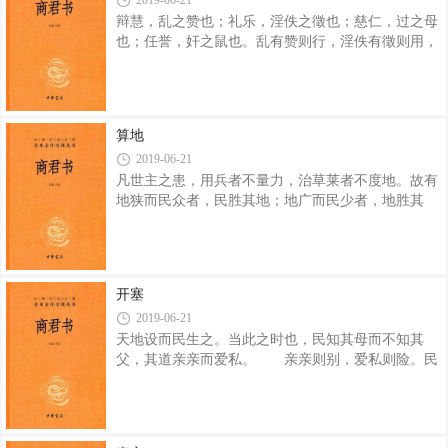
2019-06-21
曰“好”；曰“志”，曰“行”。六者有朴，必削。三官之
辩慧，乱之赞也；礼乐，淫佚之徵也；慈仁，过之母
朴三人，六官之朴一人。以治法者，强；以治政者，
也；任誉，奸之鼠也。乱有赞则行，淫佚有徵则用，
削。常官治者迁官。治大，国小；治小，国大。强
过有母则生，奸有鼠则不止。八者有群，民胜其政；
之，重削；弱之，重强。夫以强攻强者亡，
国无八者，政胜其民。民胜其政，国弱；政胜其民，
兵强。故国有八者，上无以使守战，必削至亡。国无
八者，上有以使守战，必兴至王。 用善，则民亲
算地
其亲；任奸，则民亲其制。合而复者，善也；别而规
2019-06-21
者，奸也。章善，则过匿；任奸，则罪诛。过匿，则
凡世主之患，用兵者不量力，治草莱者不度地。故有
民胜法；罪诛，则法胜民。 民胜法，国乱；法胜
地狭而民众者，民胜其地；地广而民少者，地胜其
民，兵强。故曰：以良民治，必乱至削；以奸民治，
民。民胜其地，务开；地胜其民者，事徕。 开，
必治至强。 国以难攻，起一取十，国以易
则行倍。民过地，则国功寡而兵力少；地过民，则山
泽财物不为用。夫弃天物、遂民淫者，世主之务过
也，而上下事之，故民众而兵弱，地大而力小。
开塞
故为国任地者：山林居什一，薮泽居什一，薮谷流水
2019-06-21
居什一，都邑蹊道居什四，此先王之正律也。故为国
天地设而民生之。当此之时也，民知其母而不知其
分田数：小亩五百，足待一役，此地不任也；方土百
父，其道亲亲而爱私。 亲亲则别，爱私则险。民
里，出战卒万人者，数小也。此其垦田足以食其民，
众，而以别、险为务，则民乱。当此时也，民务胜而
都邑遂路足以处其民，山林、薮泽、谿谷足以供其
力征。务胜则争，力征则讼，讼而无正，则莫得其性
也。故贤者立中正，设无私，而民说仁。当此时也，
亲亲废，上贤立矣。凡仁者以爱利为务，而贤者以相