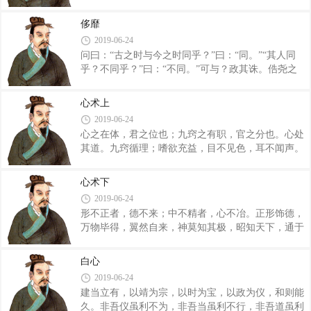
唬骸耙奈嶂苡胨荒埽≡诰樱腥枇睿俊被腹
焉，故民重而名遂。我亦托焉，圣人托可好，我托可
治试唬骸爸俑福讶擞兹�?赣蓿煌ㄋ牧谥詈钪澹
恶，以来美名，又可得乎？我托可恶，爱且不能为我
侈靡
俑覆坏本「嫖椅粽哂械乐酰课嵋嗉伞！惫茏佣栽
能也，毛嫱、西施，天下之美人也，盛怨气于面，不
2019-06-24
唬骸耙奈嵛胖谛觳唬粽哂械乐雌渖酱ā⒆诿怼
能以为
问曰：“古之时与今之时同乎？”曰：“同。”“其人同
⑸琊ⅲ爸料裙手蟪迹站垡灾叶蟾恢９唐湮涑迹
乎？不同乎？”曰：“不同。”可与？政其诛。俈尧之
闷淞ΑＪト嗽谇埃炅诓啵钩朴谝澹舷陆允巍Ｐ握
时，混吾之美在下，其道非独出人也。山不童而用
鞑欤氖辈淮褚嗖挥牵骞绒场Ｍ饽诰停詈畛
赡，泽不獘而养足。耕以自养，以其余应良天子，故
挤野材挥帽铩Ｊ鼙也曰称涞拢
心术上
平。牛马之牧不相及，人民之俗不相知，不出百里而
2019-06-24
来足，故卿而不理，静也。其狱一踦腓一踦屦而当
心之在体，君之位也；九窍之有职，官之分也。心处
死。今周公断指满稽，断首满稽，断足满稽，而死民
其道。九窍循理；嗜欲充益，目不见色，耳不闻声。
不服，非人性也，敝也。地重人载，毁敝而养不足，
故曰上离其道，下失其事。毋代马走，使尽其力；毋
事末作而民兴之；是以下名而上实也，圣人者，省诸
代鸟飞，使弊其羽翼；毋先物动，以观其则。动则失
本而游诸乐，大昏也，博夜也。 问曰：“兴时化
心术下
位，静乃自得。 道，不远而难极也，与人并处而
若何？”莫善于侈靡；贱有实，敬无用，则
2019-06-24
难得也。虚其欲，神将入舍；扫除不洁，神乃留处。
形不正者，德不来；中不精者，心不冶。正形饰德，
人皆欲智而莫索其所以智乎。智乎，智乎，投之海外
万物毕得，翼然自来，神莫知其极，昭知天下，通于
无自夺，求之者不得处之者。夫正人无求之也，故能
四极。是故曰：无以物乱官，毋以官乱心，此之谓内
虚无。 虚无无形谓之道，化育万物谓之德，君臣
德。是故意气定，然后反正。气者身之充也，行者正
父子人间之事谓之义，登降揖让、贵贱有等、亲疏之
白心
之义也。充不美则心不得，行不正则民不服。是故圣
体谓之礼，简物、小未一道。杀僇禁诛谓之法
2019-06-24
人若天然，无私覆也；若地然，无私载也。私者，乱
建当立有，以靖为宗，以时为宝，以政为仪，和则能
天下者也。 凡物载名而来，圣人因而财之，而天
久。非吾仪虽利不为，非吾当虽利不行，非吾道虽利
下治。实不伤，不乱于天下，而天下治。专于意，一