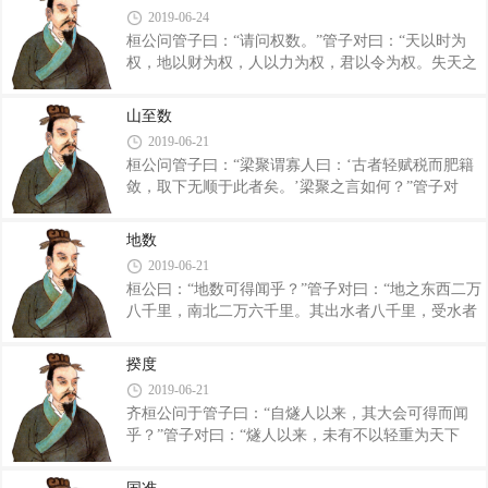
若干？谷重若干？曰：某县之人若干？田若干？币若
出于一孔者，其国无敌；出二孔者，其兵不诎；
2019-06-24
干而中用？谷重若干而中币？终岁度人食，其余若
桓公问管子曰：“请问权数。”管子对曰：“天以时为
干？曰：某乡女胜事者终岁绩，其功业若干？以功业
权，地以财为权，人以力为权，君以令为权。失天之
直时而櫎之，终岁，人已衣被之后，余衣若干？别群
权，则人地之权亡。”桓公曰：“何为失天之权则人地
轨，相壤宜。” 桓公曰：“何谓别群轨，相壤
之权亡？”管子对曰：“汤七年旱，禹五年水，民之无
宜？”管子对曰：“有莞蒲之壤，有竹箭檀柘之壤，有
山至数
(米??)卖子者。汤以庄山之金铸币，而赎民之无(米??)
汜下渐泽之壤，有水潦鱼鳖之壤。今四�
2019-06-21
卖子者；禹以历山之金铸币，而赎民之无卖子者。
桓公问管子曰：“梁聚谓寡人曰：‘古者轻赋税而肥籍
故天权失，人地之权皆失也。故王者岁守十分之参，
敛，取下无顺于此者矣。’梁聚之言如何？”管子对
三年与少半成岁，三十一年而藏十一年与少半。藏三
曰：“梁聚之言非也。彼轻赋税则仓廪虚，肥籍敛则
之一不足以伤民，而农夫敬事力作。故天毁埊，凶旱
械器不奉。械器不奉，而诸侯之皮币不衣；仓廪虚则
水泆，民无入于沟壑乞请者也。此守时以待天权之道
地数
倳贱无禄。外，皮币不衣于天下；内，国倳贱。梁聚
也。”桓公曰：“善。吾欲行三权之
2019-06-21
之言非也。君有山，山有金，以立币，以币准谷而授
桓公曰：“地数可得闻乎？”管子对曰：“地之东西二万
禄，故国谷斯在上，谷贾什倍。农夫夜寝蚤起，不待
八千里，南北二万六千里。其出水者八千里，受水者
见使，五谷什倍。士半禄而死君，农夫夜寝蚤起，力
八千里，出铜之山四百六十七山，出铁之山三千六百
作而无止；彼善为国者，不曰使之，使不得不使；不
九山。此之所以分壤树谷也，戈矛之所发，刀币之所
曰贫之，使不得不用。故使民无有不得不使者。夫梁
揆度
起也。能者有余，拙者不足。封于泰山，禅于梁父，
聚之言非也。”桓公曰：“善。” 桓公
2019-06-21
封禅之王七十二家，得失之数，皆在此内。是谓国
齐桓公问于管子曰：“自燧人以来，其大会可得而闻
用。”桓公曰：“何谓得失之数皆在此？”管子对
乎？”管子对曰：“燧人以来，未有不以轻重为天下
曰：“昔者桀霸有天下而用不足，汤有七十里之薄而
也。共工之王，水处什之七，陆处什之三，乘天势以
用有余。天非独为汤雨菽粟，而地非独为汤出财物
隘制天下。至于黄帝之王，谨逃其爪牙，不利其器，
也。伊尹善通移、轻重、开阖、决塞，通于高下徐疾