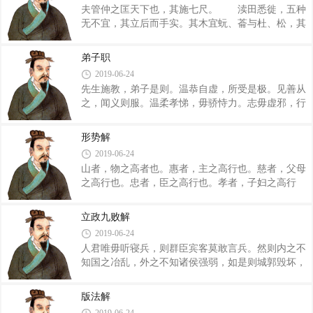
夫管仲之匡天下也，其施七尺。 渎田悉徙，五种
义。乃别制断之，州者谓之术，不满术者谓之里。故
无不宜，其立后而手实。其木宜蚖、菕与杜、松，其
百家为里，里十为术，术十为州，州十为都，都十为
草宜楚棘。见是土也，命之曰五施，五七三十五尺而
霸国。不如霸国者，国也。以奉天子，天子有万诸侯
至于泉。呼音中角。其水仓，其民强。 赤垆，历
也，其中有公侯伯子男焉。天子中而处，此谓因天之
弟子职
强肥，五种无不宜。其麻白，其布黄，其草宜白茅与
固，归地之利。内为之城，城外为之郭，郭外为之
2019-06-24
雚，其木宜赤棠。见是土也，命之曰四施，四七二十
先生施教，弟子是则。温恭自虚，所受是极。见善从
八尺而至于泉。呼音中商。其水白而甘，其民
之，闻义则服。温柔孝悌，毋骄恃力。志毋虚邪，行
寿。 黄唐，无宜也，唯宜黍秫也。宜县泽。行?Z
必正直。游居有常，必就有德。颜色整齐，中心必
落，地润数毁，难以立邑置?Z。其草宜黍秫与茅，其
式。夙兴夜寐，衣带必饰；朝益暮习，小心翼翼。一
木宜櫄、桑。见是土也，命之曰三施，三七二十一尺
形势解
此不解，是谓学则。 少者之事，夜寐早作，既拚
而至于泉。呼音中宫。其泉黄而糗，流徙。 斥埴
2019-06-24
盥漱，执事有恪。摄衣共盥，先生乃作。沃盥彻盥，
山者，物之高者也。惠者，主之高行也。慈者，父母
汎拚正席，先生乃坐。出入恭敬，如见宾客。危坐乡
之高行也。忠者，臣之高行也。孝者，子妇之高行
师，颜色毋怍。 受业之纪，必由长始；一周则
也。故山高而不崩则祈羊至，主惠而不解则民奉养，
然，其余则否。始诵必作，其次则已。凡言与行，思
父母慈而不解则子妇顺，臣下忠而不解则爵禄至，子
中以为纪。古之将兴者，必由此始。后至就席，狭坐
立政九败解
妇孝而不解则美名附。故节高而不解，则所欲得矣；
则起。若有宾客，弟子骏作。对客无让，应且遂行�
2019-06-24
解，则不得。故曰：“山高而不崩则祈羊至矣。”
人君唯毋听寝兵，则群臣宾客莫敢言兵。然则内之不
渊者，众物之所生也，能深而不涸，则沈玉至。主
知国之冶乱，外之不知诸侯强弱，如是则城郭毁坏，
者，人之所仰而生也，能宽裕纯厚而不苛忮，则民人
莫之筑补；甲弊兵簓，莫之修缮。如是则守圉之备毁
附。父母者，子妇之所受教也，能慈仁教训而不失
矣，辽远之地谋，边竟之士修，百姓无圉敌之心。故
理，则子妇孝。臣下者，主之所用也，能尽力事上，
版法解
曰，“寝兵之说胜，则险阻不守。” 人君唯毋听兼
则当于主。子妇者，亲之所以安也，能孝弟顺亲，