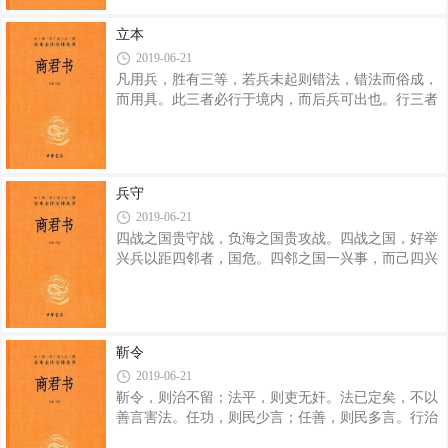
胜，逐北无过五里。” 兵起而程敌，政不若者勿
与战；食不若者勿与久；敌众勿为客；敌尽不如，击
立本
之勿疑。故曰：兵大律在谨，论敌察众，则胜负可先
2019-06-21
知也。 王者之兵，胜而不骄，败而不怨。胜而不
凡用兵，胜有三等，若兵未起则错法，错法而俗成，
骄者，术明也；败而不怨者，知所失也。 若兵敌
而用具。此三者必行于境内，而后兵可出也。行三者
强弱，将贤则胜，将不如则败。若其政出庙算者，将
有二势：一曰辅法而法行，二曰举必得而法立。故恃
贤亦胜，将不如亦胜。政久持胜术者，必强至王
其众者谓之葺，恃其备饰者谓之巧，恃誉目者谓之
诈。此三者，恃一，因其兵可禽也。故曰：强者必刚
斗其意，斗则力尽，力尽则备，是故无敌于海内。治
兵守
行则货积，货积则赏能重矣。赏壹则爵尊，爵尊则赏
2019-06-21
能利矣。 故曰：兵生于治而异，俗生于法而万
四战之国贵守战，负海之国贵攻战。四战之国，好举
转，过势本于心而饰于备势。三者有论。 故强可
兴兵以距四邻者，国危。四邻之国一兴事，而己四兴
立也。是以强者必治，治者必强；富者必治，治者必
军，故曰国危。四战之国，不能以万室之邑舍钜万之
富；强者必富，富者必强。故曰：治强之道三，论
军者，其国危。故曰：四战之国务在守战。 守有
城之邑，不如以死人之力与客生力战。其城拔者，死
人之力也，客不尽夷城，客无从入，此谓以死人之力
靳令
与客生力战。城尽夷，客若有从入，则客必罢，中人
2019-06-21
必佚矣。以佚力与罢力战，此谓以生人力与客死力
靳令，则治不留；法平，则吏无奸。法已定矣，不以
战。皆曰：“围城之患，患无不尽死而邑。”此三者，
善言害法。任功，则民少言；任善，则民多言。行治
非患不足，将之过也。 守城之道，盛力也。故曰
曲断，以五里断者王，以十里断者强，宿治者削。以
客，治簿檄，三军之多，分以客之候车之数。