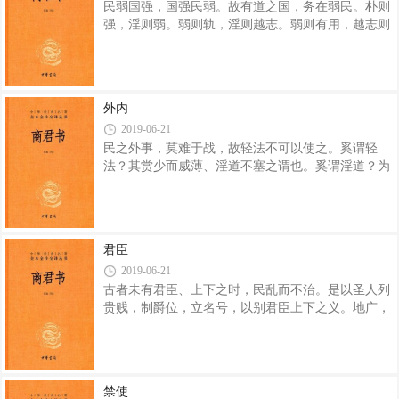
民弱国强，国强民弱。故有道之国，务在弱民。朴则
首；得三十三首以上，盈论，百将、屯长赐爵一
强，淫则弱。弱则轨，淫则越志。弱则有用，越志则
级。 五百主，短兵五十人；二五百主，将之主，
强。故曰：以强去强者，弱；以弱去强者，强。
短兵百。千石之令，短兵百人；八百之令，短兵八十
民，善之则亲，利之用则和。用则有任，和则匮，有
人；七百
任乃富于政。上舍法，任民之所善，故奸多。 民
贫则力富，力富则淫，淫则有虱。故民富而不用，则
外内
使民以食出，各必有力，则农不偷。农不偷，六虱无
2019-06-21
萌。故国富而贫治，重强。 兵易弱难强。民乐生
民之外事，莫难于战，故轻法不可以使之。奚谓轻
安佚，死难难正，易之则强。事有羞，多奸；寡赏，
法？其赏少而威薄、淫道不塞之谓也。奚谓淫道？为
无失。多奸疑，敌失必，利。兵至强，威；事无羞，
辩知者贵、游宦者任、文学私名显之谓也。 三者
利。用兵久处利势，必王。故兵行敌之所不敢
不塞，则民不战而事失矣。故其赏少，则听者无利
也；威薄，则犯者无害也。故开淫道以诱之，而以轻
法战之，是谓设鼠而饵以狸也，亦不几乎！ 故欲
君臣
战其民者，必以重法。赏则必多，威则必严，淫道必
2019-06-21
塞，为辩知者不贵，游宦者不任，文学私名不显。赏
古者未有君臣、上下之时，民乱而不治。是以圣人列
多威严，民见战赏之多则忘死，见不战之辱则苦生。
贵贱，制爵位，立名号，以别君臣上下之义。地广，
赏使之忘死，而威使之苦生，而淫道又塞，以此遇
民众，万物多，故分五官而守之。民众而奸邪生；故
敌，是以百石之弩射飘叶也，何不陷之有哉？ 民
立法制、为度量以禁之。是故有君臣之义、五官之
分、法制之禁，不可不慎也。 处君位而令不行，
则危；五官分而无常，则乱；法制设而私善行，则民
禁使
不畏刑。君尊则令行，官修则有常事，法制明则民畏