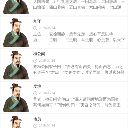
入国四旬，五行九惠之教。一曰老老，二曰慈幼，三
之于其所利，赏之于其所善，罚之于其所恶，信之于
曰恤孤，四曰养疾，五曰合独，六曰问疾，七曰通
其所余财，功之于其所无诛。于下无诛者，必诛者
穷，八曰振困，九曰接绝。 所谓老老者，凡国、
也；有诛者，不必诛者也。以有刑至无刑者，其法易
都皆有掌老，年七十已上，一子无征，三月有馈肉；
而民全；以无刑至有刑者，其刑烦而奸多。夫先易者
九守
八十已上，二子无征，月有馈肉；九十已上，尽家无
后难，先难而后易，万物尽然。明王知其然，故必
2019-06-24
征，日有酒肉。死，上共棺椁。劝子弟：精膳食，问
主位 安徐而静，柔节先定，虚心平意以待
所欲，求所嗜。此之谓老老。 所谓慈幼者，凡
须。 主明 目贵明，耳贵聪，心贵智。以天下
国、都皆有掌幼，士民有子，子有幼弱不胜养为累
之目视则无不见也，以天下之耳听则无不闻也，以天
者，有三幼者无妇征，四幼者尽家无征，五幼又予之
下之心虑则无不知也。辐凑并进，则明不塞矣。
葆，受二人之食，能事而后止。此之谓慈幼。 所
桓公问
主听 听之术，曰：勿望而距，勿望而许。许之则
谓恤孤者，凡国、都皆有掌孤，士人死，子孤幼，无
2019-06-24
失守，距之则闭塞。高山，仰之不可极也；深渊，度
齐桓公问管子曰：“吾念有而勿失，得而勿忘，为之
之不可测也。神明之德，正静其极也。 主赏
有道乎？”对曰：“勿创勿作，时至而随。毋以私好恶
用赏者贵诚，用刑者贵必。刑赏信必于耳目之所见，
害公正，察民所恶，以自为戒。黄帝立明台之议者，
则其所不见，莫不暗化矣。诚，畅乎天地，通于神
上观于贤也；尧有衢室之问者，下听于人也；舜有告
明，见奸伪也？ 主问 一曰天之，二曰地之，
度地
善之旌，而主不蔽也；禹立谏鼓于朝，而备讯唉；汤
三曰人之，四（曰）上下，左右前后，荧惑其处安
2019-06-24
有总街之庭，以观人诽也；武王有灵台之复，而贤者
在？
昔者，桓公问管仲曰：“寡人请问度地形而为国者，
进也。此古圣帝明王所以有而勿失，得而勿忘者
其何如而可？”管仲对曰：“夷吾之所闻，能为霸王
也。”桓公曰：“吾欲效而为之，其名云何？”对
者，盖天子圣人也。故圣人之处国者，必于不倾之
曰：“名曰啧室之议。曰：法简而易行，刑审而不
地，而择地形之肥饶者。乡山，左右经水若泽。内为
犯，事约而易从，求寡而易足。人有非上之所过，谓
地员
落渠之写，因大川而注焉。乃以其天材、地之所生，
之正士，内于啧室之议。有司执事者咸以厥事奉职，
2019-06-24
利养其人，以育六畜。天下之人，皆归其德而惠其