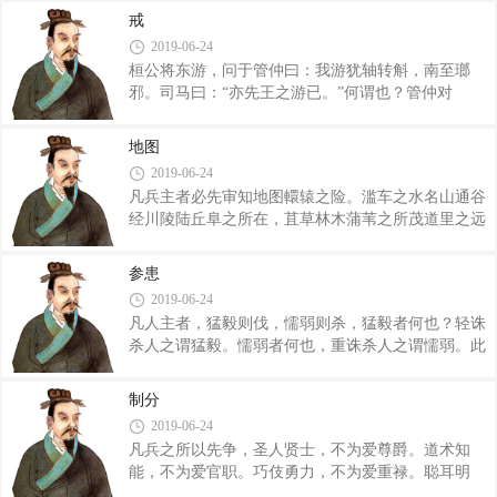
社稷宗庙则人有所宗。毋遗老忘亲，则大臣不怨。举
事，则圣王利也。国危，则圣人知矣。夫先王所以王
戒
知人急，则众不乱。行此道也，国有常经，人知终
者，资邻国之举不当也。举而不当，此邻敌之所
2019-06-24
始，此霸王之术也。 然后问事：事先大功，政自
桓公将东游，问于管仲曰：我游犹轴转斛，南至瑯
小始。 问死事之孤其未有田宅者有乎？问少壮而
邪。司马曰：“亦先王之游已。”何谓也？管仲对
未胜甲兵者几何人？问死事之寡，其餼廪何如问国之
曰：“先王之游也，春出，原农事之不本者，谓之
有功大者何官之吏也？问州之大夫也何里之士也。今
游。秋出，补人之不足者，谓之夕。夫师行而粮食其
吏亦何以明之矣，问刑论有常以行，不可改也，今其
地图
民者，谓之亡。从乐而不反者，谓之荒。先王有游夕
事之久留也何若？问五官有制度，官都有其常断
2019-06-24
之业于人，无亡荒之行于身。”桓公退再拜命曰：“宝
凡兵主者必先审知地图轘辕之险。滥车之水名山通谷
法也。”管仲复于桓公曰：“无翼而飞者声也，无根而
经川陵陆丘阜之所在，苴草林木蒲苇之所茂道里之远
固者情也，无方而富者生也，公亦固情谨声，以严尊
近，城郭之大小，名邑废邑困殖之地必尽知之。地形
生。此谓道之荣。桓公退。再拜，请若此言。管仲复
之出入相错者尽藏之然后可以行军袭邑，举错知先
于桓公曰：“任之重者莫如身，涂之畏者莫如口，期
参患
后，不失地利，此地图之常也。 人之众寡，士之
而远者莫如年。以重任行畏涂至远期。唯君子乃
2019-06-24
精粗，器之功苦尽知之，此乃知形者也，知形不如知
凡人主者，猛毅则伐，懦弱则杀，猛毅者何也？轻诛
能，知能不如知意，故主兵必参具者也，主明、相
杀人之谓猛毅。懦弱者何也，重诛杀人之谓懦弱。此
知、将能之谓参具，故将出令发士，期有日数矣，宿
皆有失彼此。凡轻诛者杀不辜，而重诛者失有皋，故
定所征伐之国，使群臣大吏父兄便辟左右不能议成
上杀不辜，则道正者不安；上失有皋，则行邪者不
败，人主之任也。论功劳，行赏罚，不敢蔽贤有私
制分
变。道正者不安，则才能之人去亡；行邪者不变，则
行，用货财供给军之求索，使百吏肃敬，不敢解怠行
2019-06-24
群臣朋党；才能之人去亡，则宜有外难，群臣朋党，
邪
凡兵之所以先争，圣人贤士，不为爱尊爵。道术知
则宜有内乱。故曰猛毅者伐，懦弱者杀也。 君之
能，不为爱官职。巧伎勇力，不为爱重禄。聪耳明
所以卑尊，国之所以安危者，莫要于兵。故诛暴国必
目，不为爱金财。故伯夷叔齐，非于死之日而后有名