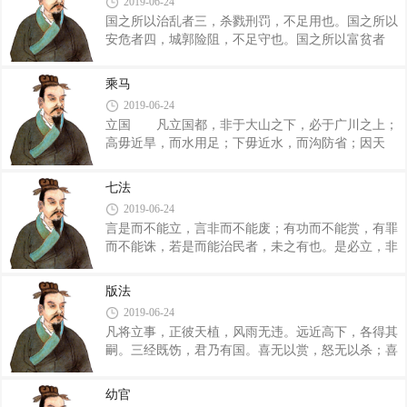
2019-06-24
以固守，故曰有万乘之号，而无千乘之用，而求权之
焉，亲�
国之所以治乱者三，杀戮刑罚，不足用也。国之所以
无轻，不可得也。 地辟而国贫者，舟舆饰，台榭
安危者四，城郭险阻，不足守也。国之所以富贫者
广也。赏罚信而兵弱者，轻用众，使民劳也。舟车
五，轻税租，薄赋敛，不足恃也。治国有三本，而安
饰，台榭广，则赋敛厚矣。轻用众，使民劳，则民力
国有四固，而富国有五事，五事五经也。 三
竭矣。赋敛厚，则下怨上矣。民力竭，则令不行矣。
乘马
本 君之所审者三：一曰德不当其位；二曰功不当
下怨上，令不行，而求敌之勿谋己，不可得也。
2019-06-24
其禄；三曰能不当其官；此三本者，治乱之原也；故
立国 凡立国都，非于大山之下，必于广川之上；
国有德义未明于朝者，则不可加以尊位；功力未见于
高毋近旱，而水用足；下毋近水，而沟防省；因天
国者，则不可授与重禄；临事不信于民者，则不可使
材，就地利，故城郭不必中规矩，道路不必中准
任大官；故德厚而位卑者谓之过；德薄而位尊者谓之
绳。 大数 无为者帝，为而无以为者王，为而
失；宁过于君子，而毋失于小人；过于君子，其为怨
七法
不贵者霸，不自以为所贵，则君道也。贵而不过度，
浅；失于小人，其为祸深；是故国有德义未明于朝而
2019-06-24
则臣道也。 地政 地者，政之本也。朝者，义
言是而不能立，言非而不能废；有功而不能赏，有罪
之理也。市者，货之准也。黄金者，用之量也。诸侯
而不能诛，若是而能治民者，未之有也。是必立，非
之地，千乘之国者，器之制也。五者其理可知也，为
必废，有功必赏，有罪必诛，若是安治矣，未也，是
之有道。地者政之本也，是故地可以正政也，地不平
何也？曰：形势器械未具，犹之不治也。形势器械具
均和调，则政不可正也；政不正，则事不可理
版法
四者备，治矣。不能治其民，而能?櫰浔撸粗幸病
也。 阴阳 春秋冬夏，阴阳之推移也。时之短
2019-06-24
Ｄ苤纹涿褚樱幻饔谖讨豢伞２荒�?櫰浔
长，阴
凡将立事，正彼天植，风雨无违。远近高下，各得其
鼙厥さ泄撸粗幸玻荒�?櫰浔幻饔谑さ泄
嗣。三经既饬，君乃有国。喜无以赏，怒无以杀；喜
恚讨皇ひ病１槐厥さ泄苷煜抡撸粗幸病
以赏，怒以杀，怨乃起，令乃废，骤令不行，民心乃
１厥さ泄樱幻髡煜轮郑讨豢桑试唬褐蚊裼
外。外之有徒，祸乃始牙。众之所忿，置不能图。举
衅鳎惺さ泄欣怼Ｕ煜掠蟹郑涸颉⑾蟆
幼官
所美，必观其所终。废所恶，必计其所穷。庆勉敦敬