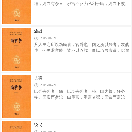
稽，则农有余日；邪官不及为私利于民，则农不败。
和于俗，成大功者不谋于众。’法者所以爱民也，礼
农不败而有余日，则草必垦矣。 訾粟而税，则上
者所以便事也。是以圣人苟可以强国，不法其故
壹而民平。上壹，则信；信，则臣不敢为邪。民平，
则慎；慎，则难变。上信而官不敢为邪，民慎而难
变，则下不非上，中不苦官。 下不非上，中不苦
农战
官，则壮民疾农不变。壮民疾农不变，则少民学之不
2019-06-21
休。 少民学之不休，则草必垦矣。 无以外权
凡人主之所以劝民者，官爵也；国之所以兴者，农战
爵任与官，则民不贵学问，又不贱农。民不贵学，则
也。今民求官爵，皆不以农战，而以巧言虚道，此谓
愚；愚，则无外交；无外交别则国安不殆。民不贱
劳民。劳民者，其国必无力；无力者，其国必
农，则勉农而不偷。国家不殆，勉农而不偷，则草必
削。 善为国者，其教民也，皆作壹而得官爵，是
故不官无爵。国去言，则民朴；民朴，则不淫。民见
上利之从壹空出也，则作壹；作壹，则民不偷营；民
去强
不偷营，则多力；多力，则国强。今境内之民皆
2019-06-21
曰：“农战可避，而官爵可得也。”是故豪杰皆可变
以强去强者，弱；以弱去强者，强。国为善，奸必
业，务学《诗》、《书》，随从外权，上可以得显，
多。国富而贫治，曰重富，重富者强；国贫而富治，
下可以求官爵；要靡事商贾，为技艺，皆以避农战。
曰重贫，重贫者弱。兵行敌所不敢行，强；事兴敌所
具备，国之危也。 民以此为教者，其国必
羞为，利。主贵多变，国贵少变。国多物，削；主少
削。 善
物，强。千乘之国守千物者削。战事兵用曰强，战乱
兵息而国削。 农、商、官三者，国之常官也。三
说民
官者生虱官者六：曰“岁”，曰“食”；曰“美”，