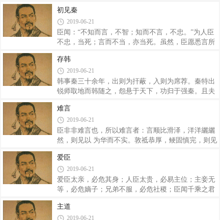
名，各以其所忘之法令名罪之。主法令之吏有迁徙物
初见秦
故，辄使学读法令所谓，为之程式，使日数而知法令
2019-06-21
之所谓；不中程，为法令以罪之。 有敢剟定法
臣闻：“不知而言，不智；知而不言，不忠。”为人臣
令、损益一字以上，罪死不赦。诸官吏及民有问法令
不忠，当死；言而不当，亦当死。虽然，臣愿悉言所
之所谓也于主法令之吏，皆各以其故所欲问之法令明
闻，唯大王裁其罪。 臣闻：天下阴燕阳魏，连荆
告之。各为尺六寸之符，明书年、月、日、时、
存韩
固齐，收韩而成从，将西面以与秦强为难。臣窃笑
2019-06-21
之。世有三亡，而天下得之，其此之谓乎！臣闻之
曰：“以乱攻治者亡，以邪攻正者亡，以逆攻顺者
韩事秦三十余年，出则为扞蔽，入则为席荐。秦特出
亡”。今天下之府库不盈，囷仓空虚，悉其士民，张
锐师取地而韩随之，怨悬于天下，功归于强秦。且夫
军数十百万，其顿首戴羽为将军断死于前不至千人，
韩入贡职，与郡县无异也。今日臣窃闻贵臣之计，举
难言
皆以言死。白刃在前，斧锧在后，而却走不能死也，
兵将伐韩。夫赵氏聚士卒，养从徒，欲赘天下之兵，
2019-06-21
非其士民不能死也，上不能故也。言赏则不与，言罚
明秦不弱则诸 侯必灭宗庙，欲西面行其意，非一日之
则不行，赏罚不信，故士民不死也。今秦出
计也。今释赵之患，而攘内臣之韩，则天下明赵氏之
臣非非难言也，所以难言者：言顺比滑泽，洋洋纚纚
计矣。 夫韩，小国也，而以应天下四击，主辱臣
然，则见以 为华而不实。敦祗恭厚，鲠固慎完，则见
苦，上下相与同忧久矣。修守备，戎强敌，有蓄积，
以为掘而不伦。多言繁称， 连类比物，则见以为虚而
爱臣
筑城池以守固。今伐韩，未可一年而灭，拔一城而
无用。捴微说约，径省而不饰，则见以为刿 而不辩。
2019-06-21
退，则权轻于天下，天下摧我兵矣。韩叛，则魏应
激急亲近，探知人情，则见以为谮而不让。闳大广
之，赵据齐以为原，如此，则以韩、魏资赵
博，妙远不测，则见以为夸而无用。家计小谈，以具
爱臣太亲，必危其身；人臣太贵，必易主位；主妾无
数言，则见以为陋。言而近世，辞不悖逆，则见以为
等，必危嫡子；兄弟不服，必危社稷；臣闻千乘之君
贪生而谀上。言而远俗，诡躁人间，则见以为诞。捷
无备，必有百乘之臣在其侧，以徒其民而倾其国；万
主道
敏辩给，繁于文采，则见以为史。殊释文学，以质信
乘之君无备，必有千乘之家在其侧，以徒其威而倾其
2019-06-21
言，则见以为鄙。时称诗书，道法往古，则见以为
国。是以奸臣蕃息，主道衰亡。是故诸候之博大，天