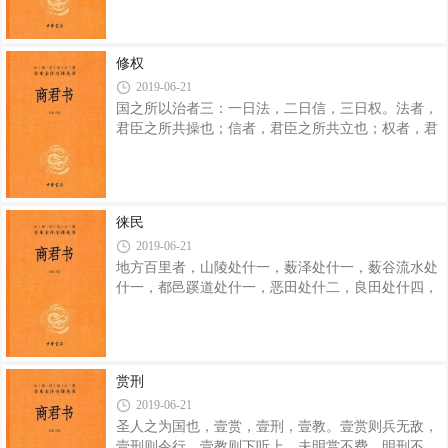
刑治，以赏战，求过不求善。故法立而不革，则显，
民变诛，计变诛止。贵齐殊使，百都之尊爵厚禄以自
伐。国无奸民，则都无奸市。物多末众，农弛奸胜，
修权
则国必削。民有余粮，使民以粟出官爵，官爵必以其
2019-06-21
力，则农不怠。四寸之管无当，必不满也。授官、予
国之所以治者三：一日法，二日信，三日权。法者，
爵、出禄不以功，是无当也。 国贫而务战，毒生
君臣之所共操也；信者，君臣之所共立也；权者，君
于敌，无六虱，必强。国富而不战，偷生于内，有六
之所独制也，人主失守则危。君臣释法任私必乱。故
虱，必弱。国以功授官予爵，此谓以盛知谋，
立法明分，而不以私害法，则治。权制独断于君则
威。民信其赏，则事功成；信其刑，则奸无端。惟明
主爱权重信，而不以私害法。故上多惠言而不克其
徕民
赏，则下不用；数加严令而不致其刑，则民傲死。凡
2019-06-21
赏者，文也；刑者，武也。文武者，法之约也。故明
地方百里者，山陵处什一，薮泽处什一，薮谷流水处
主任法。明主不蔽之谓明，不欺之谓察。故赏厚而
什一，都邑蹊道处什一，恶田处什二，良田处什四，
信，刑重而必；不失疏远，不违亲近，故臣不蔽主，
以此食作夫五万，其山陵、薮泽、谿谷可以给其材，
而下不欺上。 世之为治者，多释法而任私议，此
都邑蹊道足以处其民，先王制土分民之律也。 今
秦之地，方千里者五，而谷土不能处二，田数不满百
万，其薮泽、谿谷、名山、大川之材物货宝，又不尽
赏刑
为用，此人不称土地。秦之所与邻者，三晋也；所欲
2019-06-21
用兵者，韩、魏也。彼土狭而民众，其宅参居而并
圣人之为国也，壹赏，壹刑，壹教。壹赏则兵无敌，
处；其寡萌贾息民，上无通名，下无田宅，而恃奸务
壹刑则令行，壹教则下听上。夫明赏不费，明刑不
末作以处；人之复阴阳泽水者过半。 此其土之不