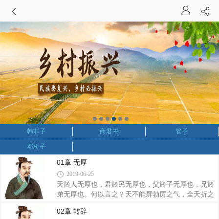
韩非子
商君书
管子
邓析子
01章 无厚
2019-06-25
天於人无厚也，君於民无厚也，父於子无厚也，兄於
弟无厚也。何以言之？天不能屏勃厉之气，全夭折之
人，使为善之民必寿，此於民无厚也。凡民有穿窬为
02章 转辞
盗者，有诈伪相迷者，皆生於不足，起於贫穷，而君