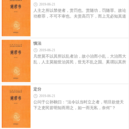
2019-06-21
刑。法制不明，而求民之行令也，不可得也。民不从
人主之所以禁使者，赏罚也。赏随功，罚随罪。故论
令，而求君之尊也，虽尧、舜之知，不能以治。
功察罪，不可不审也。夫赏高罚下，而上无必知其道
明王之治天下也，缘法而治，按功而赏。凡民之所疾
也，与无道同也。 凡知道者，势、数也。故先王
战不避死者，以求爵禄也。明君之治国也，士有
不恃其强，而恃其势；不恃其信，而恃其数。今夫飞
蓬遇飘风而行千里，乘风之势也；探渊者知千仞之
深，县绳之数也。故托其势者，虽远必至；守其数
慎法
者，虽深必得。今夫幽夜，山陵之大，而离娄不见；
2019-06-21
清朝日，则上别飞鸟，下察秋豪。故目之见也，托日
凡世莫不以其所以乱者治，故小治而小乱，大治而大
之势也。 得势之至，不参官而洁，陈数而物当。
乱，人主莫能世治其民，世无不乱之国。奚谓以其所
今恃多官众吏，官立丞、监。夫置丞立监者，且以禁
以乱者治？夫举贤能，世之所治也，而治之所以乱。
人之为利也；而丞、监亦欲为利，则何以相禁？故
世之所谓贤者，言正也；所以为善正也，党也。听其
言也，则以为能；问其党，以为然。故贵之不待其有
功，诛之不待其有罪也。此其势正使污吏有资而成其
定分
奸险，小人有资而施其巧诈。初假吏民奸诈之本，而
2019-06-21
求端悫其末，禹不能以使十人之众，庸主安能以御一
公问于公孙鞅曰：“法令以当时立之者，明旦欲使天
国之民？ 彼而党与人者，不待我而有成事者也。
下之吏民皆明知而用之，如一而无私，奈何”？
上举一与民，民倍主位而向私交。 民倍主位而向
公孙鞅曰：为法令，置官吏，朴足以知法令之谓者，
私交，则君弱而臣强。君人者不察也，非侵于
以为天下正，则奏天子。天子则各主法令之，皆降，
受命，发官。各主法令之民，敢忘行主法令之所谓之