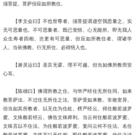
须菩提。菩萨但应如所教住。
【李文会曰】不也世尊者。须菩提谓虚空我思量之。实
无可思量也。不可思量者。既已觉悟。心无能所。即无我人
众生寿者四相。岂更有可思量。但应如所教住者。谓诸学
人。当依佛教。行无所住。必得悟入也。
【谢灵运曰】圣言无谬。理不可越。但当如佛所教而安
心耳。
【陈雄曰】佛谓所教之住。与华严经住无所住同。如来
教菩萨法。不过住无所住之法。菩萨受如来教。非敢变异。
但当如其所教者。以无住为住处。楞严经云。得住般若波罗
蜜。文殊般若经云。佛告文殊师利。当云何住般若波罗蜜。
文殊言以不住法。为住般若波罗蜜。复问云何不住法。名住
般若波罗蜜。文殊言以无住相。即住般若波罗蜜。此住之法