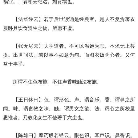
福业。二者相去绝远。如霄壤也。
【法华经云】若于后世读诵是经典者。是人不复贪著衣
服卧具饮食资生之物。所愿不虚。
【张无尽云】夫学道者。不可以温饱为志。本求无上菩
提。出世间法。若以事不如意为怨。而图衣饭为心者。又何
益于事乎。
所谓不住色布施。不住声香味触法布施。
【王日休曰】色。谓形色。声。谓音乐。香。谓鼻之所
闻。味。谓食物之味。触。谓男女之欲。法。谓心之所校量
思惟者。乃教化众生不使著于六尘也。
【陈雄曰】摩诃般若经云。眼色识。耳声识。鼻香识。