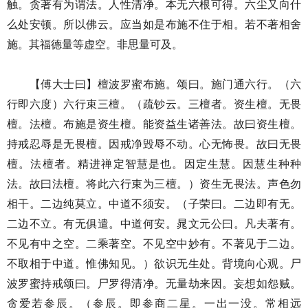
触。贪著有为谓法。人性清净。本无六根可得。六尘又向什
么处安顿。所以佛云。应当如是布施不住于相。若不著相舍
施。其福德量等虚空。非思量可及。
【傅大士曰】檀波罗蜜布施。颂曰。施门通六行。（六
行即六度）六行束三檀。（疏钞云。三檀者。资生檀。无畏
檀。法檀。布施是资生檀。能资益生诸善法。故曰资生檀。
持戒忍辱是无畏檀。因戒净毁辱不动。心无怖畏。故曰无畏
檀。法檀者。精进禅定智慧是也。因定生慧。因慧生种种
法。故曰法檀。将此六行束为三檀。）资生无畏法。声色勿
相干。二边纯莫立。中道不须安。（子荣曰。二边即有无。
二边不立。有无俱遣。中道何安。晁文元公曰。凡夫著有。
不见有中之空。二乘著空。不见空中妙有。不著见于二边。
不取相于中道。惟佛知见。）欲识无生处。背境向心观。尸
波罗蜜持戒颂曰。尸罗得清净。无量劫来因。妄想如怨贼。
贪爱若参辰。（参辰。即参商二星。一出一没。常相远