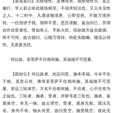
【逍遥翁曰】夫烦恼性。是佛境界。观烦恼性空。是正
修行。学人若止依此观练精至。不须求别法也。又云夫见性
之人。十二时中。凡遇逆顺境界。心即安然。不随万境所
转。一任毁谤于我。我即不受。恶言谤黩。返自归己。所谓
自作自受者也。譬如有人。手执火炬。拟欲烧天徒自疲困。
终不可得。故古德曰。心随万境转。转处实能幽。随流认得
性。无喜复无忧。
何以故。若菩萨不住相布施。其福德不可思量。
【疏钞云】何以故者。此证问意。施本求福。今令不住
于相。其意云何。佛答若菩萨不住相布施。其福德不可思
量。若达三轮体空。方名不住相布施。不住者。心不住有为
之福也。三轮者。施者。受者。并财等是三轮也。施者。返
观体空。本无一物。故云理空。受者。观身无相。观法无
名。身尚不有。物从何受。故曰受空。施受既空。彼此无