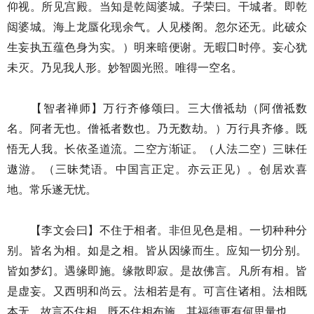
仰视。所见宫殿。当知是乾闼婆城。子荣曰。干城者。即乾
闼婆城。海上龙蜃化现余气。人见楼阁。忽尔还无。此破众
生妄执五蕴色身为实。）明来暗便谢。无暇囗时停。妄心犹
未灭。乃见我人形。妙智圆光照。唯得一空名。
【智者禅师】万行齐修颂曰。三大僧祗劫（阿僧祗数
名。阿者无也。僧祗者数也。乃无数劫。）万行具齐修。既
悟无人我。长依圣道流。二空方渐证。（人法二空）三昧任
遨游。（三昧梵语。中国言正定。亦云正见）。创居欢喜
地。常乐遂无忧。
【李文会曰】不住于相者。非但见色是相。一切种种分
别。皆名为相。如是之相。皆从因缘而生。应知一切分别。
皆如梦幻。遇缘即施。缘散即寂。是故佛言。凡所有相。皆
是虚妄。又西明和尚云。法相若是有。可言住诸相。法相既
本无。故言不住相。既不住相布施。其福德更有何思量也。