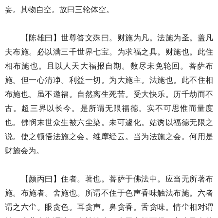
妄。其物自空。故曰三轮体空。
【陈雄曰】世尊答文殊曰。财施为凡。法施为圣。盖凡
夫布施。必以满三千世界七宝。为求福之具。财施也。此住
相布施也。且以人天大福报自期。数尽未免轮回。菩萨布
施。但一心清净。利益一切。为大施主。法施也。此不住相
布施也。虽不邀福。自然离生死苦。受大快乐。历千劫而不
古。超三界以长今。是所谓无限福德。实不可思惟而量度
也。佛悯末世众生被六尘染。未可遽化。姑诱以福德无限之
说。使之顿悟法施之会。维摩经云。当为法施之会。何用是
财施会为。
【颜丙曰】住者。著也。菩萨于佛法中。应当无所著布
施。布施者。舍施也。所谓不住于色声香味触法布施。六者
谓之六尘。眼贪色。耳贪声。鼻贪香。舌贪味。情尘相对谓