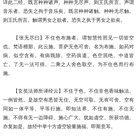
详此二经。既言种种诸声。种种无尽声。则王氏所言。声谓
音乐者。恐失之拘于音乐矣。既言种种诸触。种种无尽触。
则王氏所言。触谓男女之欲者。恐失之执于男女之欲矣。
【张无尽曰】不住色布施者。谓智慧性照见一切皆空
也。梵语檀那。此云施。菩萨无色可舍。名为布施。如药对
病。似空含有。有病既除。空药俱遣。色空泯绝。中道皆
亡。了无一法可得。二乘之人舍色取空。为不住色而行布
施。
【玄奘法师所译经云】不住于色。不住非色香味触法。
一例皆然。是故空有悉皆无住。无空可取。无有可舍。空有
同如一体平等。平等行施。即知法界。不住有施。不住无
施。不得有无一边障碍。施心广大。犹如虚空。所获功德。
亦复如是。故经中举十方虚空较量施福。即斯意耳。