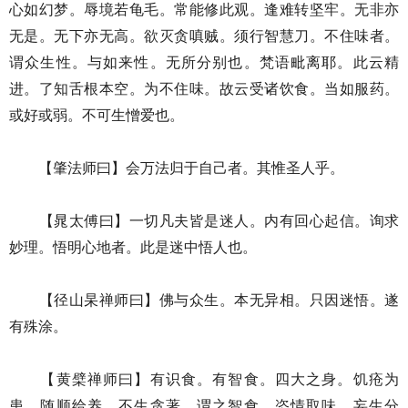
心如幻梦。辱境若龟毛。常能修此观。逢难转坚牢。无非亦
无是。无下亦无高。欲灭贪嗔贼。须行智慧刀。不住味者。
谓众生性。与如来性。无所分别也。梵语毗离耶。此云精
进。了知舌根本空。为不住味。故云受诸饮食。当如服药。
或好或弱。不可生憎爱也。
【肇法师曰】会万法归于自己者。其惟圣人乎。
【晁太傅曰】一切凡夫皆是迷人。内有回心起信。询求
妙理。悟明心地者。此是迷中悟人也。
【径山杲禅师曰】佛与众生。本无异相。只因迷悟。遂
有殊涂。
【黄檗禅师曰】有识食。有智食。四大之身。饥疮为
患。随顺给养。不生贪著。谓之智食。恣情取味。妄生分