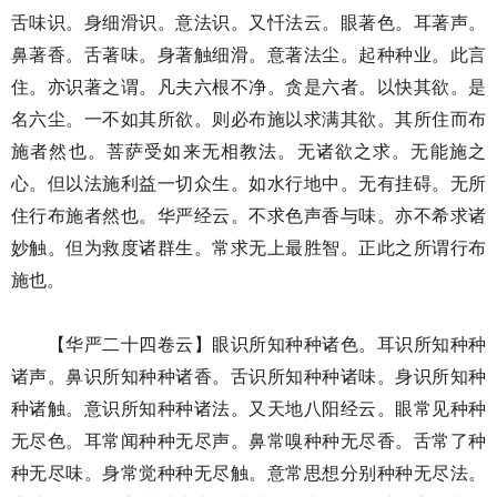
舌味识。身细滑识。意法识。又忏法云。眼著色。耳著声。
鼻著香。舌著味。身著触细滑。意著法尘。起种种业。此言
住。亦识著之谓。凡夫六根不净。贪是六者。以快其欲。是
名六尘。一不如其所欲。则必布施以求满其欲。其所住而布
施者然也。菩萨受如来无相教法。无诸欲之求。无能施之
心。但以法施利益一切众生。如水行地中。无有挂碍。无所
住行布施者然也。华严经云。不求色声香与味。亦不希求诸
妙触。但为救度诸群生。常求无上最胜智。正此之所谓行布
施也。
【华严二十四卷云】眼识所知种种诸色。耳识所知种种
诸声。鼻识所知种种诸香。舌识所知种种诸味。身识所知种
种诸触。意识所知种种诸法。又天地八阳经云。眼常见种种
无尽色。耳常闻种种无尽声。鼻常嗅种种无尽香。舌常了种
种无尽味。身常觉种种无尽触。意常思想分别种种无尽法。