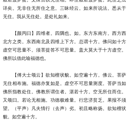
详矣。无非住无所住之意。三昧经云。如来所说法。悉从于
无住。我从无住处。是处礼如来。
【颜丙曰】四维者。四隅也。如。东方东南方。西方西
北方之类。东西南北及四维上下方。总谓十方。佛问如十方
虚空可思量不。须菩提答不可思量。盖大莫大于十方虚空。
佛所以借此喻福德也。
【傅大士颂云】欲知檀状貌。如空遍十方。佛云。菩萨
无住相布施。福德亦复如是。虚空不可思量测度。菩萨当如
佛所指教处住。佛教所谓住者。湛若十方。空无所住而住。
又颂曰。若论无相施。功德极难量。行悲济贫乏。果报不须
望。（平声）凡夫情行（去声）劣。初且略称扬。欲知檀状
貌。如空遍十方。