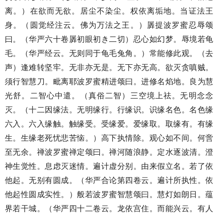
离。）在欲而无欲。居尘不染尘。权依离垢地。当证法王
身。（圆觉经注云。佛为万法之王。）羼提波罗蜜忍辱颂
曰。（华严六十卷羼初眼初き二切）忍心如幻梦。辱境若龟
毛。（华严经云。无则同于龟毛兔角。）常能修此观。（去
声）逢难转坚牢。无非亦无是。无下亦无高。欲灭贪嗔贼。
须行智慧刀。毗离耶波罗蜜精进颂曰。进修名焰地。良为慧
光舒。二智心中遣。（真俗二智）三空境上祛。无明念念
灭。（十二因缘法。无明缘行。行缘识。识缘名色。名色缘
六入。六入缘触。触缘受。受缘爱。爱缘取。取缘有。有缘
生。生缘老死忧悲苦恼。）高下执情除。观心如不间。何啻
至无余。禅波罗蜜禅定颂曰。禅河随浪静。定水逐波清。澄
神生觉性。息虑灭迷情。遍计虚分别。由来假立名。若了依
他起。无别有圆成。（华严合论第四卷云。遍计所执性。依
他起性圆成实性。）般若波罗蜜智慧颂曰。慧灯如朗日。蕴
界若干城。（华严四十二卷云。龙依宫住。而能兴云。有人