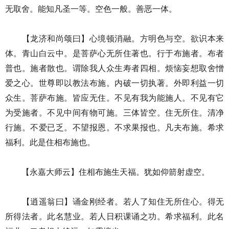
无取舍。能知凡圣一等。空色一般。善恶一体。
【龙济和尚颂曰】心境顿消融。方明色与空。欲识本来
体。青山白云中。是菩萨心无所住著也。行于布施者。布者
普也。施者散也。谓除我人众生寿者四相。烦恼妄想取舍憎
爱之心。世尊即以教法布施。内破一切执著。外即利益一切
众生。菩萨布施。皆应无住。不见有我为能施人。不见有它
为受施者。不见中间有物可施。三体皆空。住无所住。清净
行施。不爱已乏。不望报恩。不求果报也。凡夫布施。希求
福利。此是住相布施也。
【永嘉大师云】住相布施生天福。犹如仰箭射虚空。
【逍遥翁曰】诵金刚经者。若人了知住无所住心。得无
所得法者。此名慧业。若人日积课诵之功。希求福利。此名