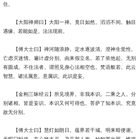
住。
【大阳禅师曰】大阳一禅。竟日如然。滔滔不间。触目
遇缘。若能如是。法法现前。
【傅大士曰】禅河随浪静。定水逐波清。澄神生觉性。
亡虑灭迷情。遍计虚分别。由来假立名。若了依他起。无别
有圆成。不住法者。谓照见身心法相空也。梵语般若。此云
智慧。诸法属意。意属识。此识是妄。
【金刚三昧经云】所见境界。非我本识。二乘之人。分
别诸相。皆是妄识。本识又何可得也。菩萨了知本识。究竟
故无分别。
【傅大士曰】慧灯如朗日。蕴界若干城。明来暗便谢。