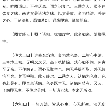
别。唯图适口。不生厌离。谓之识食也。三乘之人。虽不住
饮食之味。尚犹贪著诸法之味。以贪著故。名为精进。菩萨
之心。于诸法相。悉如梦幻。遇缘即施。缘散即寂。
【图觉经云】照了诸相。犹如虚空。此名如来。随顺觉
性。
【傅大士曰】进修名焰地。良为慧光舒。二智心中遣。
三空境上祛。无明念念灭。高下执情除。观心如不间。何啻
至无余。不住触者。谓心无取舍也。内无菩提可取。外无烦
恼可舍。梵语禅那。此云静虑。二乘之人。认触为色身。色
身若是有。即言离诸触。色身既本无。诸触何曾有。又云。
了触即无生。不住虚分别。一切诸万法。本来无所动。
【六祖曰】一切万法。皆从心生。心无所生。法无所