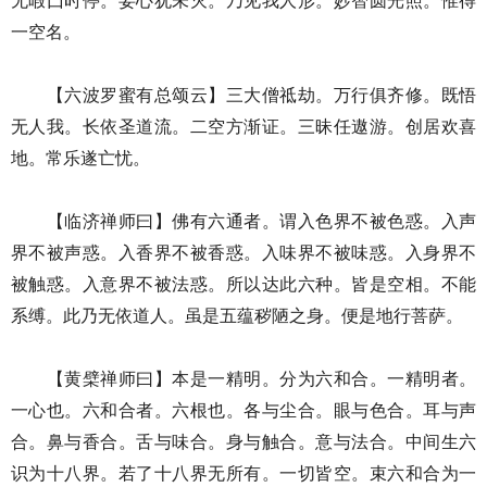
无暇囗时停。妄心犹未灭。乃见我人形。妙智圆光照。惟得
一空名。
【六波罗蜜有总颂云】三大僧祗劫。万行俱齐修。既悟
无人我。长依圣道流。二空方渐证。三昧任遨游。创居欢喜
地。常乐遂亡忧。
【临济禅师曰】佛有六通者。谓入色界不被色惑。入声
界不被声惑。入香界不被香惑。入味界不被味惑。入身界不
被触惑。入意界不被法惑。所以达此六种。皆是空相。不能
系缚。此乃无依道人。虽是五蕴秽陋之身。便是地行菩萨。
【黄檗禅师曰】本是一精明。分为六和合。一精明者。
一心也。六和合者。六根也。各与尘合。眼与色合。耳与声
合。鼻与香合。舌与味合。身与触合。意与法合。中间生六
识为十八界。若了十八界无所有。一切皆空。束六和合为一