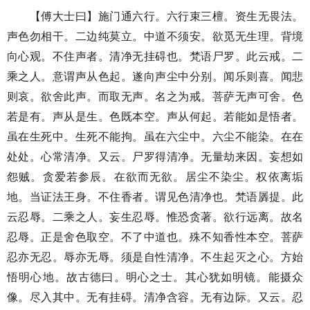
【傅大士曰】施门通六行。六行束三檀。资生无畏法。
声色勿相干。二边纯莫立。中道不须安。欲觅无生理。背境
向心观。不住声者。清净无挂碍也。梵语尸罗。此云戒。二
乘之人。意谓声从色起。遂向声尘中分别。闻乐则喜。闻悲
则哀。欲舍此声。而取无声。名之为戒。菩萨无声可舍。色
若是有。声从是生。色既本空。声从何起。若能如是悟者。
虽在生死中。生死不能拘。虽在六尘中。六尘不能染。在在
处处。心常清净。又云。尸罗得清净。无量劫来因。妄想如
怨贼。贪爱若参辰。在欲而无欲。居尘不染尘。权依离垢
地。当证法王身。不住香者。谓见色清净也。梵语羼提。此
云忍辱。二乘之人。妄生忍辱。惟恐贪著。欲行远离。故名
忍辱。正是舍色取空。不了中道也。殊不知香性本空。菩萨
忍亦无忍。辱亦无辱。须是自性清净。不生起灭之心。方始
悟明心地。故古德曰。明心之士。其心犹如明镜。能摄众
像。尽入其中。无有挂碍。清净含容。无有边际。又云。忍