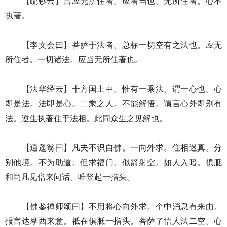
【疏钞云】言应无所住者。应者当也。无所住者。心不
执著。
【李文会曰】菩萨于法者。总标一切空有之法也。应无
所住者。一切诸法。应当无所住著也。
【法华经云】十方国土中。惟有一乘法。谓一心也。心
即是法。法即是心。二乘之人。不能解悟。谓言心外即别有
法。逆生执著住于法相。此同众生之见解也。
【逍遥翁曰】凡夫不识自佛。一向外求。住相迷真。分
别他境。不为助道。但求福门。似箭射空。如人入暗。俱胝
和尚凡见僧来问话。唯竖起一指头。
【佛鉴禅师颂曰】不用将心向外求。个中消息有来由。
报言达摩西来意。祗在俱胝一指头。菩萨了悟人法二空。心