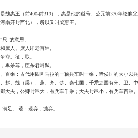
是魏惠王（前400-前319），惠是他的谥号。公元前370年
今河南开封西北），所以又叫梁惠王。
。
“只”的意思。
土和庶人。庶人即老百姓。
相争夺。征，取。
上，卑杀尊，臣杀君叫弑。
乘、百乘：古代用四匹马拉的一辆兵车叫一乘，诸侯国的大小以
、赵、魏（梁）、燕、齐、楚、秦七国，千乘之国有宋、卫、中
公卿大夫，公卿封邑大，有兵车千乘；大夫封邑小，有兵车百乘
。
）：满足。 遗：遗弃，抛弃。