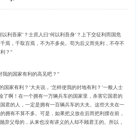
以利吾家’？士庶人曰‘何以利吾身’？上下交征利而国危
取千焉，千取百焉，不为不多矣。苟为后义而先利，不夺不
利？”
对我的国家有利的高见吧？”
国家有利？’大夫说，‘怎样使我的封地有利？’一般人士
危险了啊！在一个拥有一万辆兵车的国家里，杀害它国君的
它国君的人，一定是拥有一百辆兵车的大夫。这些大夫在一
们的拥有不算不多。可是，如果把义放在后而把利摆在前，
却抛弃父母的，从来也没有讲义的人却不顾君王的。所以，