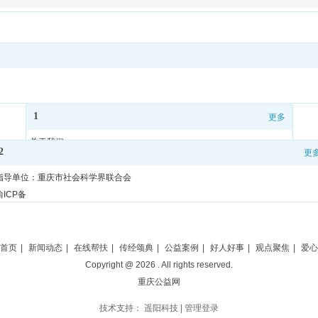
1
更多
关于我们
2
更
使用帮助
隐私声明
指导单位：重庆市社会科学界联合会
网站地图
渝ICP备
联系我们
办公电话：023-63103617
首页
|
新闻动态
|
在线帮扶
|
传经颂典
|
公益案例
|
好人好事
|
观点聚焦
|
爱心
Copyright @
2026
. All rights reserved.
重庆公益网
技术支持：
遥阳科技
|
管理登录