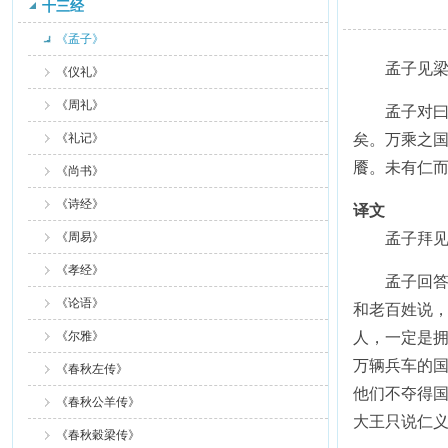
十三经
《孟子》
孟子见梁惠
《仪礼》
《周礼》
孟子对曰：“
《礼记》
矣。万乘之
餍。未有仁而
《尚书》
《诗经》
译文
《周易》
孟子拜见梁
《孝经》
孟子回答说：
《论语》
和老百姓说，
《尔雅》
人，一定是
万辆兵车的
《春秋左传》
他们不夺得国
《春秋公羊传》
大王只说仁义
《春秋穀梁传》