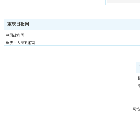
重庆日报网
中国政府网
重庆市人民政府网
重庆市社会科学界联合会
重庆市慈善联合总会
中国共产党新闻网
共产党员网
重庆日报网
人民政协网
学习时报网
中国农网
网站
上游新闻
人民网
央广网
光明网