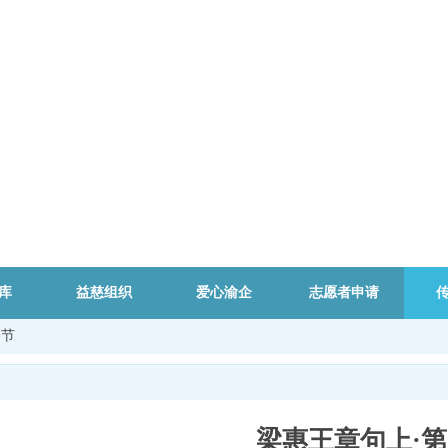
库
益慈组织
爱心渝企
志愿者申请
一节
梁惠王章句上·