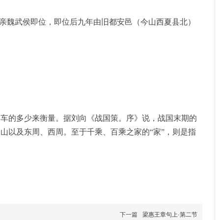
继他父亲魏武侯即位，即位后九年由旧都安邑（今山西夏县北）
兵车的多少来衡量。据刘向《战国策。序》说，战国末期的
山以及东周、西周。至于千乘、百乘之家的“家”，则是指
。
下一篇
梁惠王章句上·第二节