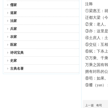
注释
儒家
①梁惠王：就
道家
迁都大梁（
法家
②叟：老人
兵家
③亦：这里是
农家
④土庶人：
⑤交征：互
医家
⑥弑：下杀
诗词宝典
⑦万乘、千
史家
万乘之国有韩
古典名著
拥有封邑的
⑧苟：如果
⑨餍（yan
上一篇
有司