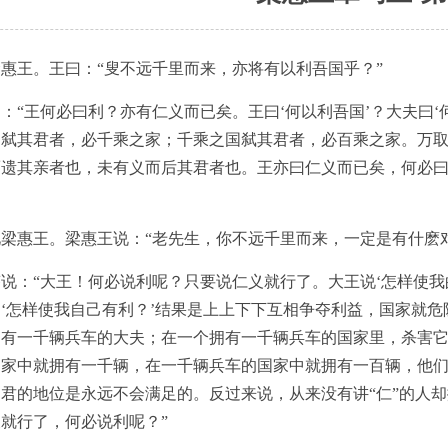
王。王曰：“叟不远千里而来，亦将有以利吾国乎？”
王何必曰利？亦有仁义而已矣。王曰‘何以利吾国’？大夫曰‘何
国弑其君者，必千乘之家；千乘之国弑其君者，必百乘之家。万
遗其亲者也，未有义而后其君者也。王亦曰仁义而已矣，何必曰
惠王。梁惠王说：“老先生，你不远千里而来，一定是有什麽
“大王！何必说利呢？只要说仁义就行了。大王说‘怎样使我的
‘怎样使我自己有利？’结果是上上下下互相争夺利益，国家就
拥有一千辆兵车的大夫；在一个拥有一千辆兵车的国家里，杀害
国家中就拥有一千辆，在一千辆兵车的国家中就拥有一百辆，他
君的地位是永远不会满足的。反过来说，从来没有讲“仁”的人
就行了，何必说利呢？”