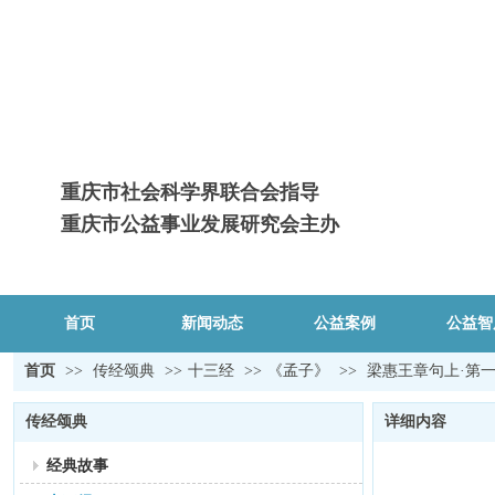
重庆市社会科学界联合会指导
重庆市公益事业发展研究会主办
首页
新闻动态
公益案例
公益智
首页
>>
传经颂典
>>
十三经
>>
《孟子》
>>
梁惠王章句上·第
传经颂典
详细内容
经典故事