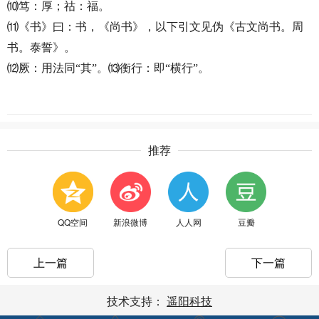
⑽笃：厚；祜：福。
⑾《书》曰：书，《尚书》，以下引文见伪《古文尚书。周
书。泰誓》。
⑿厥：用法同“其”。⒀衡行：即“横行”。
推荐
QQ空间
新浪微博
人人网
豆瓣
上一篇
下一篇
技术支持：
遥阳科技