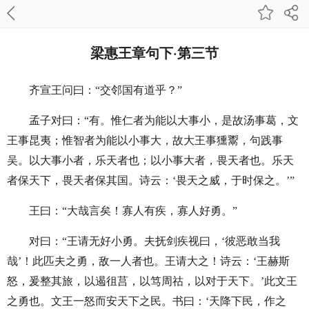
梁惠王章句下·第三节
齐宣王问曰：“交邻国有道乎？”
孟子对曰：“有。惟仁者为能以大事小，是故汤事葛，文
王事昆夷；惟智者为能以小事大，故大王事獯鬻，句践事
吴。以大事小者，乐天者也；以小事大者，畏天者也。乐天
者保天下，畏天者保其国。诗云：‘畏天之威，于时保之。’”
王曰：“大哉言矣！寡人有疾，寡人好勇。”
对曰：“王请无好小勇。夫抚剑疾视曰，‘彼恶敢当我
哉’！此匹夫之勇，敌一人者也。王请大之！诗云：‘王赫斯
怒，爰整其旅，以遏徂莒，以笃周祜，以对于天下。’此文王
之勇也。文王一怒而安天下之民。书曰：‘天降下民，作之