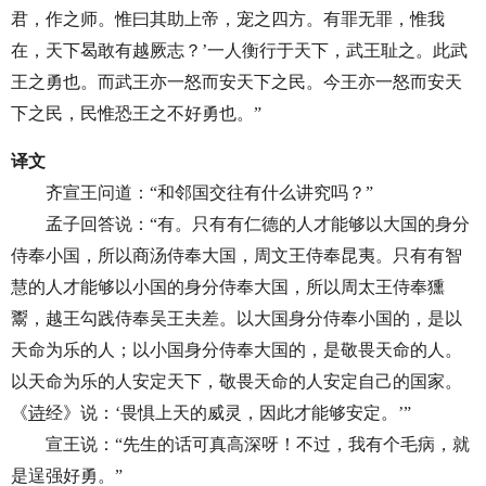
君，作之师。惟曰其助上帝，宠之四方。有罪无罪，惟我
在，天下曷敢有越厥志？’一人衡行于天下，武王耻之。此武
王之勇也。而武王亦一怒而安天下之民。今王亦一怒而安天
下之民，民惟恐王之不好勇也。”
译文
齐宣王问道：“和邻国交往有什么讲究吗？”
孟子回答说：“有。只有有仁德的人才能够以大国的身分
侍奉小国，所以商汤侍奉大国，周文王侍奉昆夷。只有有智
慧的人才能够以小国的身分侍奉大国，所以周太王侍奉獯
鬻，越王勾践侍奉吴王夫差。以大国身分侍奉小国的，是以
天命为乐的人；以小国身分侍奉大国的，是敬畏天命的人。
以天命为乐的人安定天下，敬畏天命的人安定自己的国家。
《
诗
经》说：‘畏惧上天的威灵，因此才能够安定。’”
宣王说：“先生的话可真高深呀！不过，我有个毛病，就
是逞强好勇。”