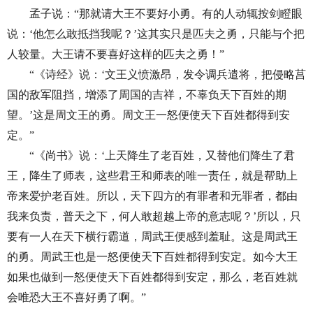
孟子说：“那就请大王不要好小勇。有的人动辄按剑瞪眼
说：‘他怎么敢抵挡我呢？’这其实只是匹夫之勇，只能与个把
人较量。大王请不要喜好这样的匹夫之勇！”
“《诗经》说：‘文王义愤激昂，发令调兵遣将，把侵略莒
国的敌军阻挡，增添了周国的吉祥，不辜负天下百姓的期
望。’这是周文王的勇。周文王一怒便使天下百姓都得到安
定。”
“《尚书》说：‘上天降生了老百姓，又替他们降生了君
王，降生了师表，这些君王和师表的唯一责任，就是帮助上
帝来爱护老百姓。所以，天下四方的有罪者和无罪者，都由
我来负责，普天之下，何人敢超越上帝的意志呢？’所以，只
要有一人在天下横行霸道，周武王便感到羞耻。这是周武王
的勇。周武王也是一怒便使天下百姓都得到安定。如今大王
如果也做到一怒便使天下百姓都得到安定，那么，老百姓就
会唯恐大王不喜好勇了啊。”