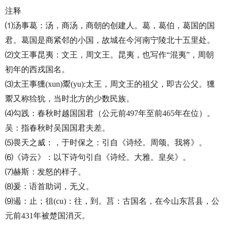
注释
⑴汤事葛：汤，商汤，商朝的创建人。葛，葛伯，葛国的国
君。葛国是商紧邻的小国，故城在今河南宁陵北十五里处。
⑵文王事昆夷：文王，周文王。昆夷，也写作“混夷”，周朝
初年的西戎国名。
⑶太王事獯(xun)鬻(yu):太王，周文王的祖父，即古公父。獯
鬻又称猃狁，当时北方的少数民族。
⑷勾践：春秋时越国国君（公元前497年至前465年在位）。
吴：指春秋时吴国国君夫差。
⑸畏天之威：，于时保之：引自《诗经。周颂。我将》。
⑹《诗云》：以下诗句引自《诗经。大雅。皇矣》。
⑺赫斯：发怒的样子。
⑻爰：语首助词，无义。
⑼遏：止；徂(cu)：往，到。莒：古国名，在今山东莒县，公
元前431年被楚国消灭。